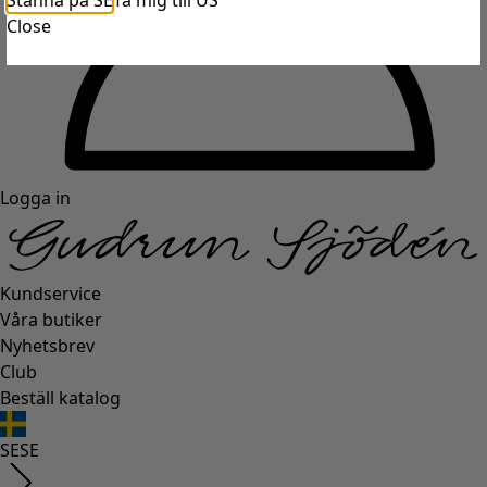
Stanna på SE
Ta mig till US
Close
Logga in
Kundservice
Våra butiker
Nyhetsbrev
Club
Beställ katalog
SE
SE