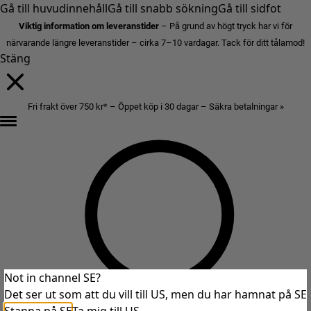
Gå till huvudinnehåll
Gå till snabb sökning
Gå till sidfot
Viktig information om leveranstider
– På grund av högt tryck har vi för
närvarande längre leveranstider – cirka 7–10 vardagar. Tack för ditt tålamod!
Stäng
Fri frakt över 750 kr* – Öppet köp i 30 dagar – Säkra betalningar »
Not in channel SE?
Det ser ut som att du vill till US, men du har hamnat på SE