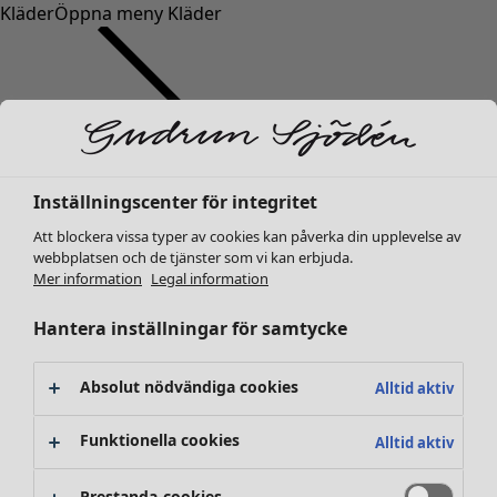
Kläder
Öppna meny Kläder
Inställningscenter för integritet
Kläder
Nyheter
Att blockera vissa typer av cookies kan påverka din upplevelse av
webbplatsen och de tjänster som vi kan erbjuda.
Alla kläder
Mer information
Legal information
Klänningar
Tunikor
Hantera inställningar för samtycke
Toppar
Skjortor & blusar
Absolut nödvändiga cookies
Alltid aktiv
Koftor
Stickade tröjor
Funktionella cookies
Alltid aktiv
Västar
Kappor & jackor
Prestanda-cookies