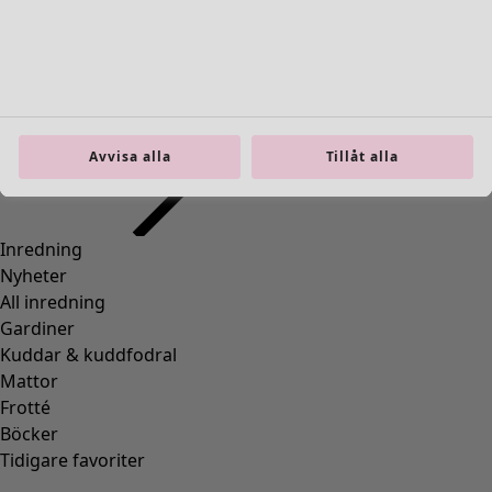
Inredning
Öppna meny Inredning
Avvisa alla
Tillåt alla
Inredning
Nyheter
All inredning
Gardiner
Kuddar & kuddfodral
Mattor
Frotté
Böcker
Tidigare favoriter