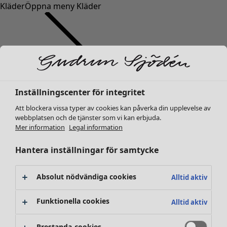
Kläder
Öppna meny Kläder
Inställningscenter för integritet
Kläder
Nyheter
Att blockera vissa typer av cookies kan påverka din upplevelse av
webbplatsen och de tjänster som vi kan erbjuda.
Alla kläder
Mer information
Legal information
Klänningar
Tunikor
Hantera inställningar för samtycke
Toppar
Skjortor & blusar
Absolut nödvändiga cookies
Alltid aktiv
Koftor
Stickade tröjor
Funktionella cookies
Alltid aktiv
Västar
Kappor & jackor
Prestanda-cookies