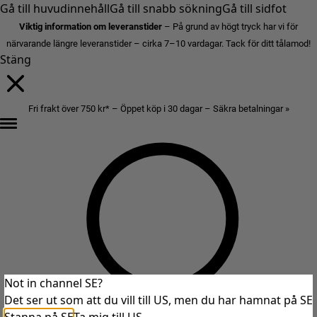
Gå till huvudinnehåll
Gå till snabb sökning
Gå till sidfot
Viktig information om leveranstider
– På grund av högt tryck har vi för
närvarande längre leveranstider – cirka 7–10 vardagar. Tack för ditt tålamod!
Stäng
Fri frakt över 750 kr* – Öppet köp i 30 dagar – Säkra betalningar »
Not in channel SE?
Det ser ut som att du vill till US, men du har hamnat på SE