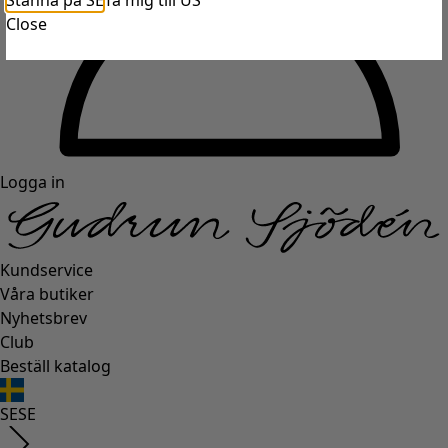
Stanna på SE
Ta mig till US
Close
Logga in
Kundservice
Våra butiker
Nyhetsbrev
Club
Beställ katalog
SE
SE