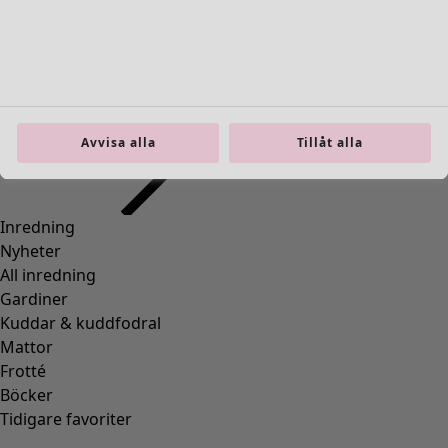
Inredning
Öppna meny Inredning
Avvisa alla
Tillåt alla
Inredning
Nyheter
All inredning
Gardiner
Kuddar & kuddfodral
Mattor
Frotté
Böcker
Tidigare favoriter