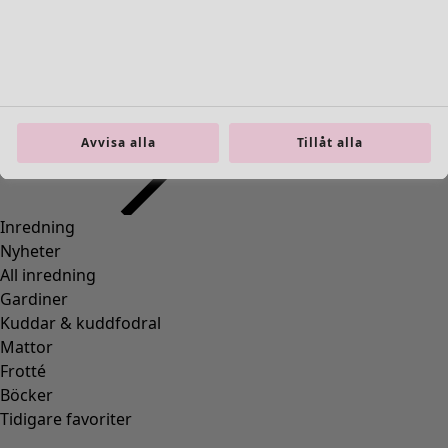
Previous slider image
Next slider image
Current slider image
Gå till 2
Gå till 3
Gå till 4
Avvisa alla
Tillåt alla
Fler färger