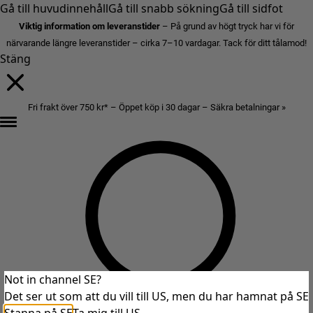
Gå till huvudinnehåll
Gå till snabb sökning
Gå till sidfot
Viktig information om leveranstider
– På grund av högt tryck har vi för
närvarande längre leveranstider – cirka 7–10 vardagar. Tack för ditt tålamod!
Stäng
Fri frakt över 750 kr* – Öppet köp i 30 dagar – Säkra betalningar »
Not in channel SE?
Det ser ut som att du vill till US, men du har hamnat på SE