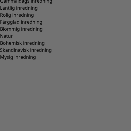
Top "Elise" i ekologisk bomull/modal
Wish list icon
Finalrea
:
295 kr
Pris
:
695 kr
Färg
ametist
52