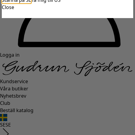
Stanna på SE
Ta mig till US
Close
Logga in
Kundservice
Våra butiker
Nyhetsbrev
Club
Beställ katalog
SE
SE