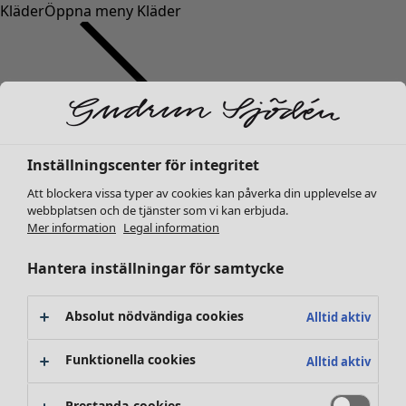
Kläder
Öppna meny Kläder
Inställningscenter för integritet
Kläder
Inredning
Öppna meny Inredning
Nyheter
Att blockera vissa typer av cookies kan påverka din upplevelse av
webbplatsen och de tjänster som vi kan erbjuda.
Alla kläder
Mer information
Legal information
Klänningar
Tunikor
Hantera inställningar för samtycke
Toppar
Skjortor & blusar
Absolut nödvändiga cookies
Alltid aktiv
Koftor
Stickade tröjor
Inredning
Kampanjer
Öppna meny Kampanjer
Funktionella cookies
Alltid aktiv
Västar
Nyheter
Kappor & jackor
All inredning
Prestanda-cookies