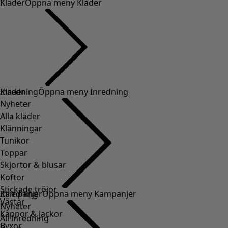
Kläder
Öppna meny Kläder
Kläder
Inredning
Öppna meny Inredning
Nyheter
Alla kläder
Klänningar
Tunikor
Toppar
Skjortor & blusar
Koftor
Stickade tröjor
Inredning
Kampanjer
Öppna meny Kampanjer
Västar
Nyheter
Kappor & jackor
All inredning
Byxor