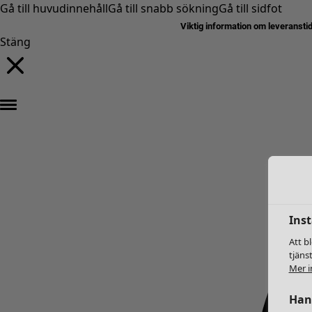
Gå till huvudinnehåll
Gå till snabb sökning
Gå till sidfot
Viktig information om leveransti
Stäng
Inst
Att b
tjäns
Mer i
Hant