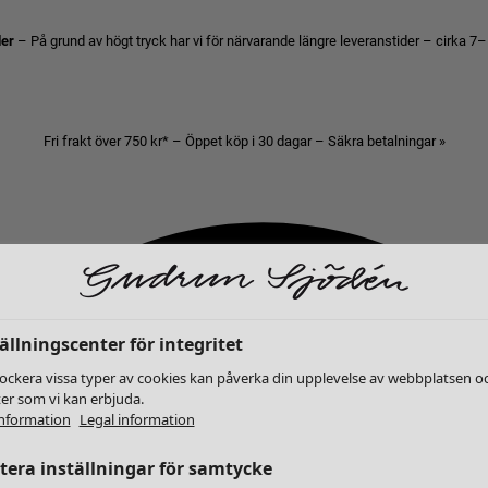
der
– På grund av högt tryck har vi för närvarande längre leveranstider – cirka 7–
Fri frakt över 750 kr* – Öppet köp i 30 dagar – Säkra betalningar »
ällningscenter för integritet
lockera vissa typer av cookies kan påverka din upplevelse av webbplatsen o
ter som vi kan erbjuda.
nformation
Legal information
era inställningar för samtycke