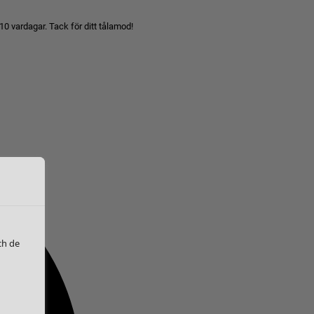
10 vardagar. Tack för ditt tålamod!
ch de