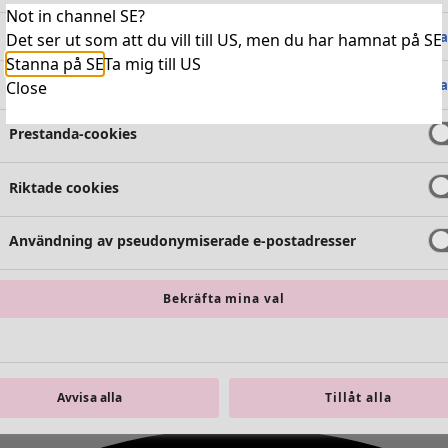
Not in channel SE?
Absolut nödvändiga cookies
Alltid 
Det ser ut som att du vill till US, men du har hamnat på SE
Stanna på SE
Ta mig till US
Funktionella cookies
Alltid 
Close
Prestanda-cookies
Riktade cookies
Användning av pseudonymiserade e-postadresser
Bekräfta mina val
Avvisa alla
Tillåt alla