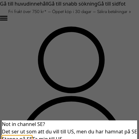
Gå till huvudinnehåll
Gå till snabb sökning
Gå till sidfot
Fri frakt över 750 kr* – Öppet köp i 30 dagar – Säkra betalningar »
Not in channel SE?
Det ser ut som att du vill till US, men du har hamnat på SE
An unexpected error occurred.