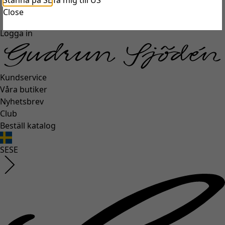
Stanna på SE
Ta mig till US
unexpectederror.buttontext
Close
Logga in
Kundservice
Våra butiker
Nyhetsbrev
Club
Beställ katalog
SE
SE