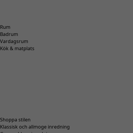
Vävd jacka "Ines" i ekologisk bomull
Wish list icon
Finalrea
:
295 kr
Pris
:
895 kr
Färg
mörk indigo
60