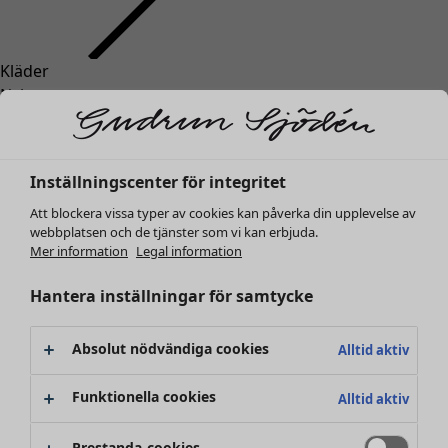
Kläder
Inredning
Öppna meny Inredning
Nyheter
Alla kläder
Klänningar
Tunikor
Inställningscenter för integritet
Toppar
Att blockera vissa typer av cookies kan påverka din upplevelse av
Skjortor & blusar
webbplatsen och de tjänster som vi kan erbjuda.
Koftor
Mer information
Legal information
Stickade tröjor
Inredning
Kampanjer
Öppna meny Kampanjer
Västar
Hantera inställningar för samtycke
Nyheter
Kappor & jackor
All inredning
Byxor
Gardiner
Absolut nödvändiga cookies
Alltid aktiv
Kjolar
Kuddar & kuddfodral
Skor
Mattor
Funktionella cookies
Alltid aktiv
Kimonos
Frotté
Böcker
Prestanda-cookies