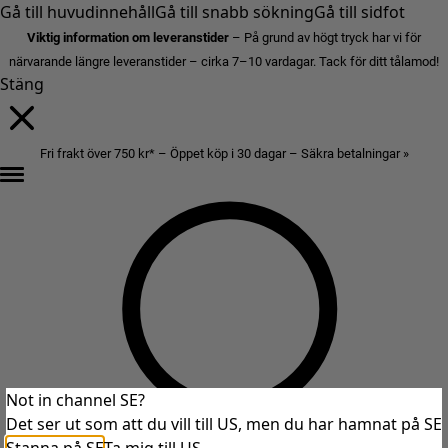
Gå till huvudinnehåll
Gå till snabb sökning
Gå till sidfot
Viktig information om leveranstider
– På grund av högt tryck har vi för
närvarande längre leveranstider – cirka 7–10 vardagar. Tack för ditt tålamod!
Stäng
Fri frakt över 750 kr* – Öppet köp i 30 dagar – Säkra betalningar »
Not in channel SE?
Det ser ut som att du vill till US, men du har hamnat på SE