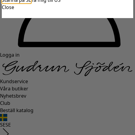
Stanna på SE
Ta mig till US
Close
Logga in
Kundservice
Våra butiker
Nyhetsbrev
Club
Beställ katalog
SE
SE