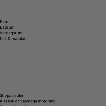
Vävd ärmlös klänning "Juliette" i viskos
Wish list icon