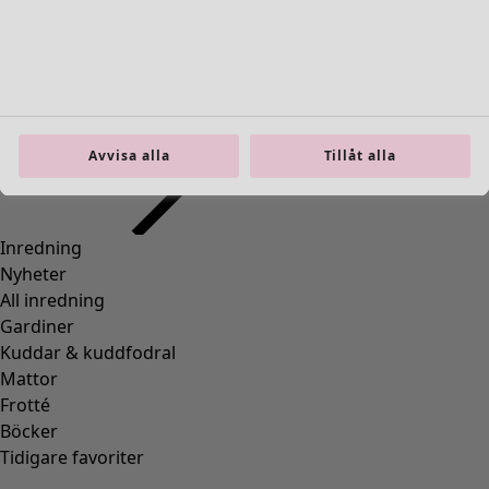
Previous slider image
Next slider image
Current slider image
Gå till 2
Gå till 3
Gå till 4
Gå till 5
Avvisa alla
Tillåt alla
Gå till 6
Gå till 7
Fler färger