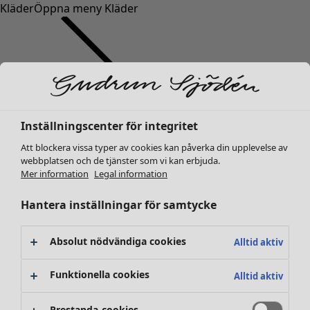
Kläder
Öppna meny Kläder
Inställningscenter för integritet
Kläder
Inredning
Öppna meny Inredning
Nyheter
Att blockera vissa typer av cookies kan påverka din upplevelse av
webbplatsen och de tjänster som vi kan erbjuda.
Alla kläder
Mer information
Legal information
Klänningar
Tunikor
Hantera inställningar för samtycke
Toppar
Skjortor & blusar
Absolut nödvändiga cookies
Alltid aktiv
Koftor
Stickade tröjor
Inredning
Kampanjer
Öppna meny Kampanjer
Funktionella cookies
Alltid aktiv
Västar
Nyheter
Kappor & jackor
All inredning
Prestanda-cookies