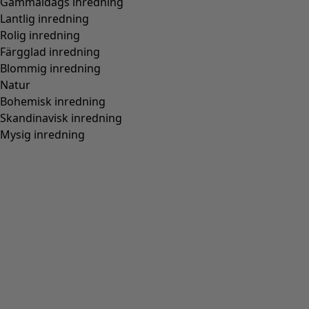
Finalrea
:
295 kr
Pris
:
895 kr
Färg
ljus persika
28