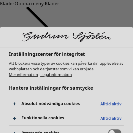
Kläder
Öppna meny Kläder
Inställningscenter för integritet
Kläder
Nyheter
Att blockera vissa typer av cookies kan påverka din upplevelse av
webbplatsen och de tjänster som vi kan erbjuda.
Alla kläder
Mer information
Legal information
Klänningar
Tunikor
Hantera inställningar för samtycke
Toppar
Skjortor & blusar
Absolut nödvändiga cookies
Alltid aktiv
Koftor
Stickade tröjor
Funktionella cookies
Alltid aktiv
Västar
Kappor & jackor
Prestanda-cookies