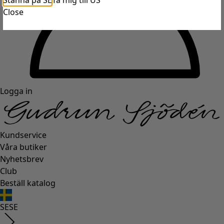
Stanna på SE
Ta mig till US
Close
Logga in
Kundservice
Våra butiker
Nyhetsbrev
Club
Beställ katalog
SE
SE