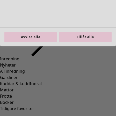
Inredning
Öppna meny Inredning
Avvisa alla
Tillåt alla
Inredning
Nyheter
All inredning
Gardiner
Kuddar & kuddfodral
Mattor
Frotté
Böcker
Tidigare favoriter