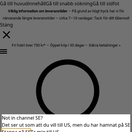
Gå till huvudinnehåll
Gå till snabb sökning
Gå till sidfot
Viktig information om leveranstider
– På grund av högt tryck har vi för
närvarande längre leveranstider – cirka 7–10 vardagar. Tack för ditt tålamod!
Stäng
Fri frakt över 750 kr* – Öppet köp i 30 dagar – Säkra betalningar »
Not in channel SE?
Det ser ut som att du vill till US, men du har hamnat på SE