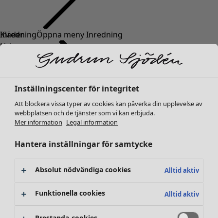
Kläder
Inredning
Öppna meny Inredning
Nyheter
Alla kläder
Klänningar
Tunikor
Inställningscenter för integritet
Toppar
Att blockera vissa typer av cookies kan påverka din upplevelse av
Skjortor & blusar
webbplatsen och de tjänster som vi kan erbjuda.
Koftor
Mer information
Legal information
Stickade tröjor
Inredning
Kampanjer
Öppna meny Kampanjer
Västar
Hantera inställningar för samtycke
Nyheter
Kappor & jackor
All inredning
Byxor
Gardiner
Absolut nödvändiga cookies
Alltid aktiv
Kjolar
Kuddar & kuddfodral
Skor
Mattor
Funktionella cookies
Alltid aktiv
Kimonos
Frotté
Böcker
Prestanda-cookies