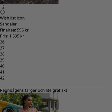
+
2
Wish list icon
Sandaler
Finalrea
:
595 kr
Pris
:
1 595 kr
36
37
38
39
40
41
42
Regnbågens färger och lite grafiskt