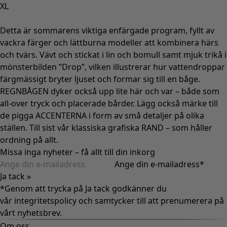
XL
Detta är sommarens viktiga enfärgade program, fyllt av
vackra färger och lättburna modeller att kombinera härs
och tvärs. Vävt och stickat i lin och bomull samt mjuk trikå i
mönsterbilden ”Drop”, vilken illustrerar hur vattendroppar
färgmässigt bryter ljuset och formar sig till en båge.
REGNBÅGEN dyker också upp lite här och var – både som
all-over tryck och placerade bårder. Lägg också märke till
de pigga ACCENTERNA i form av små detaljer på olika
ställen. Till sist vår klassiska grafiska RAND – som håller
ordning på allt.
Missa inga nyheter – få allt till din inkorg
Ange din e-mailadress
*
Ja tack »
*Genom att trycka på Ja tack godkänner du
vår
integritetspolicy
och samtycker till att prenumerera på
vårt nyhetsbrev.
Om oss