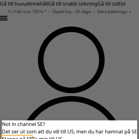
Gå till huvudinnehåll
Gå till snabb sökning
Gå till sidfot
Fri frakt över 750 kr* – Öppet köp i 30 dagar – Säkra betalningar »
Not in channel SE?
Det ser ut som att du vill till US, men du har hamnat på SE