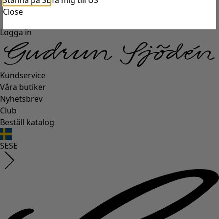
Stanna på SE
Ta mig till US
Close
Logga in
Kundservice
Våra butiker
Nyhetsbrev
Club
Beställ katalog
SE
SE