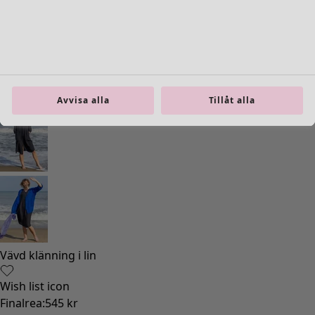
Avvisa alla
Tillåt alla
Vävd klänning i lin
Wish list icon
Finalrea
:
545 kr