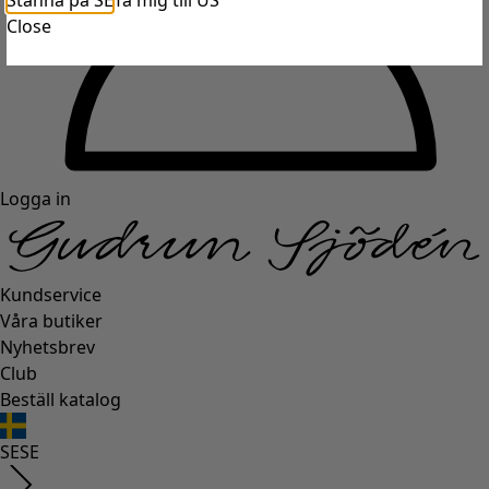
Stanna på SE
Ta mig till US
Close
Logga in
Kundservice
Våra butiker
Nyhetsbrev
Club
Beställ katalog
SE
SE