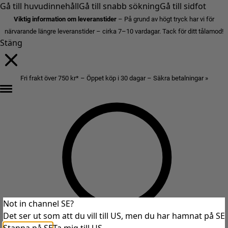
Gå till huvudinnehåll
Gå till snabb sökning
Gå till sidfot
Viktig information om leveranstider
– På grund av högt tryck har vi för
närvarande längre leveranstider – cirka 7–10 vardagar. Tack för ditt tålamod!
Stäng
Fri frakt över 750 kr* – Öppet köp i 30 dagar – Säkra betalningar »
Not in channel SE?
Det ser ut som att du vill till US, men du har hamnat på SE