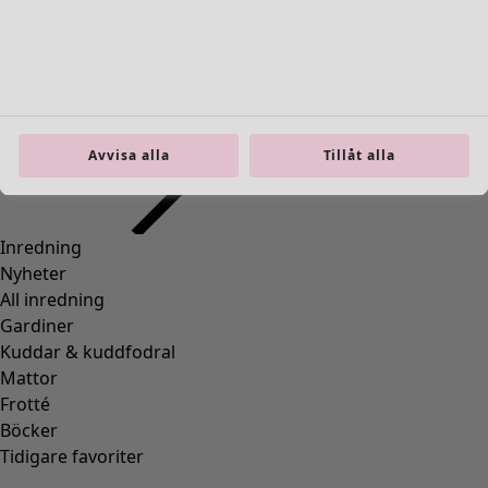
Avvisa alla
Tillåt alla
Top "Drop" i ekologisk bomull
Wish list icon
Finalrea
:
295 kr
Pris
:
595 kr
Färg
blå lotus
51