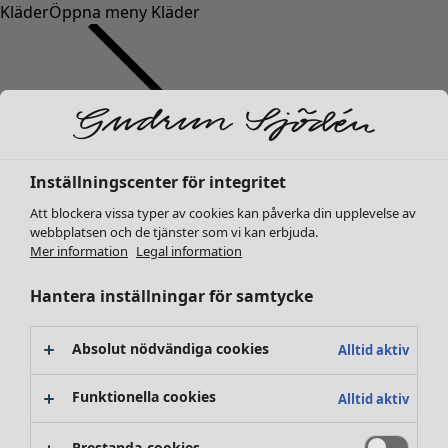
Kläder
Öppna meny Kläder
Inställningscenter för integritet
Kläder
Inredning
Öppna meny Inredning
Nyheter
Att blockera vissa typer av cookies kan påverka din upplevelse av
webbplatsen och de tjänster som vi kan erbjuda.
Alla kläder
Mer information
Legal information
Klänningar
Tunikor
Hantera inställningar för samtycke
Toppar
Skjortor & blusar
Absolut nödvändiga cookies
Alltid aktiv
Koftor
Stickade tröjor
Inredning
Kampanjer
Öppna meny Kampanjer
Funktionella cookies
Alltid aktiv
Västar
Nyheter
Kappor & jackor
All inredning
Prestanda-cookies