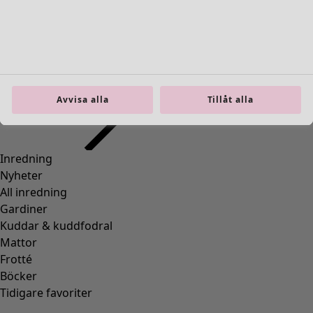
Inredning
Öppna meny Inredning
Avvisa alla
Tillåt alla
Inredning
Nyheter
All inredning
Gardiner
Kuddar & kuddfodral
Mattor
Frotté
Böcker
Tidigare favoriter