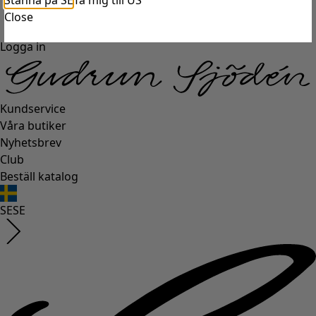
Stanna på SE
Ta mig till US
Close
Logga in
Kundservice
Våra butiker
Nyhetsbrev
Club
Beställ katalog
SE
SE