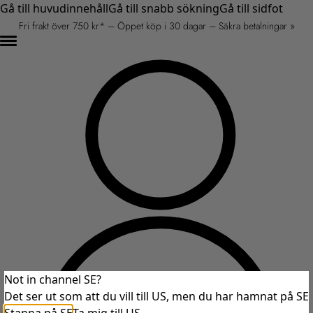
Gå till huvudinnehåll
Gå till snabb sökning
Gå till sidfot
Fri frakt över 750 kr* – Öppet köp i 30 dagar – Säkra betalningar »
Not in channel SE?
Det ser ut som att du vill till US, men du har hamnat på SE