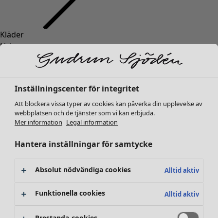
Kläder
Nyheter
Alla kläder
Klänningar
Tunikor
Inställningscenter för integritet
Toppar
Att blockera vissa typer av cookies kan påverka din upplevelse av
Skjortor & blusar
webbplatsen och de tjänster som vi kan erbjuda.
Koftor
Mer information
Legal information
Stickade tröjor
Västar
Hantera inställningar för samtycke
Kappor & jackor
Byxor
Absolut nödvändiga cookies
Alltid aktiv
Kjolar
Skor
Funktionella cookies
Alltid aktiv
Kimonos
Prestanda-cookies