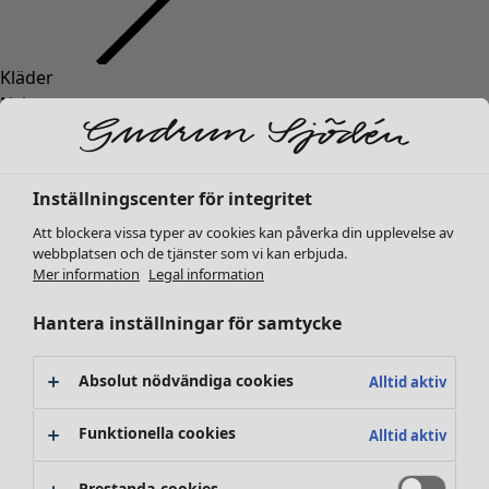
Kläder
Nyheter
Alla kläder
Klänningar
Tunikor
Inställningscenter för integritet
Toppar
Att blockera vissa typer av cookies kan påverka din upplevelse av
Skjortor & blusar
webbplatsen och de tjänster som vi kan erbjuda.
Koftor
Mer information
Legal information
Stickade tröjor
Västar
Hantera inställningar för samtycke
Kappor & jackor
Byxor
Absolut nödvändiga cookies
Alltid aktiv
Kjolar
Skor
Funktionella cookies
Alltid aktiv
Kimonos
Prestanda-cookies