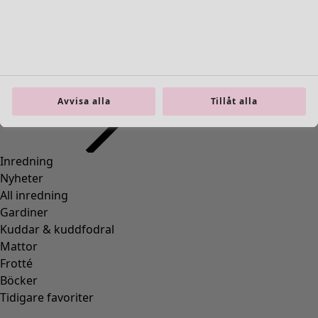
Inredning
Öppna meny Inredning
Avvisa alla
Tillåt alla
Inredning
Nyheter
All inredning
Gardiner
Kuddar & kuddfodral
Mattor
Frotté
Böcker
Tidigare favoriter