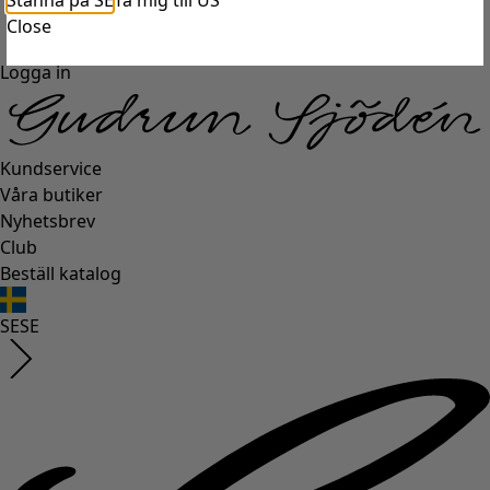
Stanna på SE
Ta mig till US
Close
Logga in
Kundservice
Våra butiker
Nyhetsbrev
Club
Beställ katalog
SE
SE