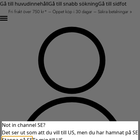
Gå till huvudinnehåll
Gå till snabb sökning
Gå till sidfot
Fri frakt över 750 kr* – Öppet köp i 30 dagar – Säkra betalningar »
Not in channel SE?
Det ser ut som att du vill till US, men du har hamnat på SE