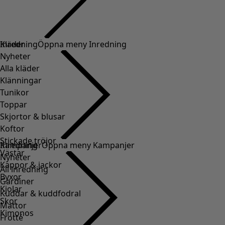
Kläder
Inredning
Öppna meny Inredning
Nyheter
Alla kläder
Klänningar
Tunikor
Toppar
Skjortor & blusar
Koftor
Stickade tröjor
Inredning
Kampanjer
Öppna meny Kampanjer
Västar
Nyheter
Kappor & jackor
All inredning
Byxor
Gardiner
Kjolar
Kuddar & kuddfodral
Skor
Mattor
Kimonos
Frotté