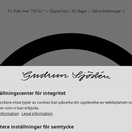
Fri frakt över 750 kr* – Öppet köp i 30 dagar – Säkra betalningar »
ällningscenter för integritet
lockera vissa typer av cookies kan påverka din upplevelse av webbplatsen o
ter som vi kan erbjuda.
nformation
Legal information
era inställningar för samtycke