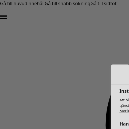
Gå till huvudinnehåll
Gå till snabb sökning
Gå till sidfot
Inst
Att b
tjäns
Mer i
Hant