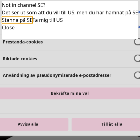
Not in channel SE?
Absolut nödvändiga cookies
Alltid 
Det ser ut som att du vill till US, men du har hamnat på SE
Stanna på SE
Ta mig till US
Funktionella cookies
Alltid 
Close
Prestanda-cookies
Riktade cookies
Användning av pseudonymiserade e-postadresser
Bekräfta mina val
Avvisa alla
Tillåt alla