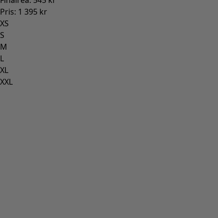
Finalrea
:
545 kr
Pris
:
1 395 kr
XS
S
M
L
XL
XXL