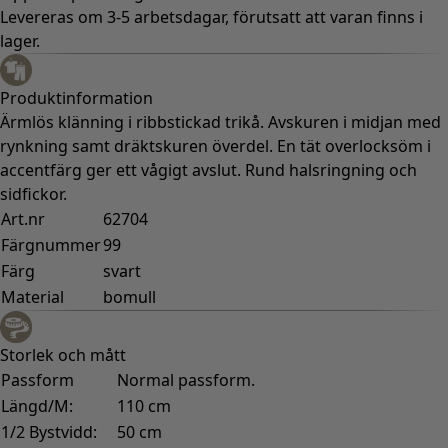
Levereras om 3-5 arbetsdagar, förutsatt att varan finns i
lager.
Produktinformation
Ärmlös klänning i ribbstickad trikå. Avskuren i midjan med
rynkning samt dräktskuren överdel. En tät overlocksöm i
accentfärg ger ett vågigt avslut. Rund halsringning och
sidfickor.
Art.nr
62704
Färgnummer
99
Färg
svart
Material
bomull
Storlek och mått
Passform
Normal passform.
Längd/M:
110 cm
1/2 Bystvidd:
50 cm