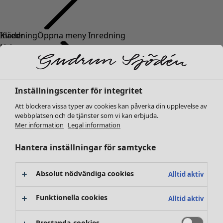
Kläder
Inredning
Öppna meny Inredning
Nyheter
Alla kläder
Klänningar
Tunikor
Inställningscenter för integritet
Toppar
Att blockera vissa typer av cookies kan påverka din upplevelse av
Skjortor & blusar
webbplatsen och de tjänster som vi kan erbjuda.
Koftor
Mer information
Legal information
Stickade tröjor
Inredning
Kampanjer
Öppna meny Kampanjer
Västar
Hantera inställningar för samtycke
Nyheter
Kappor & jackor
All inredning
Byxor
Gardiner
Absolut nödvändiga cookies
Alltid aktiv
Kjolar
Kuddar & kuddfodral
Skor
Mattor
Funktionella cookies
Alltid aktiv
Kimonos
Frotté
Böcker
Prestanda-cookies