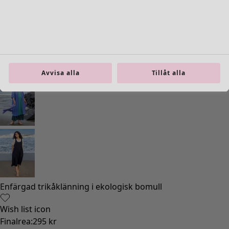
Avvisa alla
Tillåt alla
Enfärgad trikåklänning i ekologisk bomull
Wish list icon
Finalrea
:
295 kr