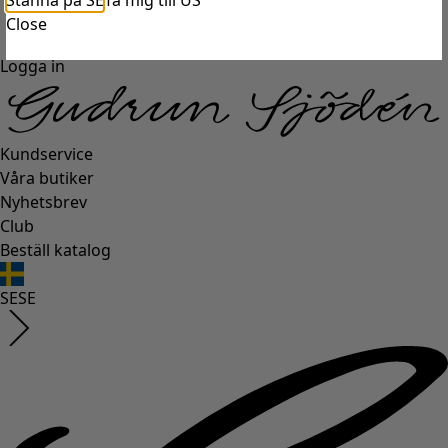
Stanna på SE
Ta mig till US
Close
Logga in
Kundservice
Våra butiker
Nyhetsbrev
Club
Beställ katalog
SE
SE