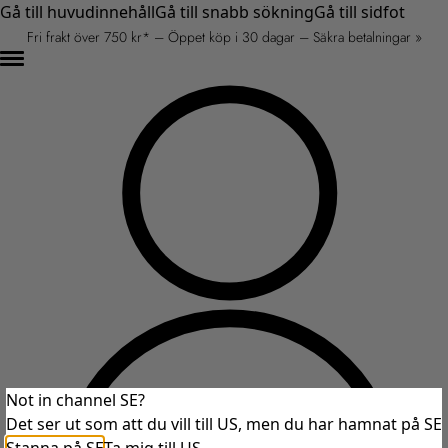
Gå till huvudinnehåll
Gå till snabb sökning
Gå till sidfot
Fri frakt över 750 kr* – Öppet köp i 30 dagar – Säkra betalningar »
Not in channel SE?
Det ser ut som att du vill till US, men du har hamnat på SE