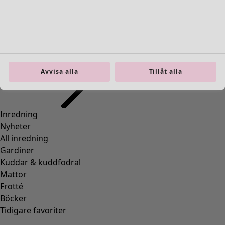
Inredning
Öppna meny Inredning
Avvisa alla
Tillåt alla
Inredning
Nyheter
All inredning
Gardiner
Kuddar & kuddfodral
Mattor
Frotté
Böcker
Tidigare favoriter