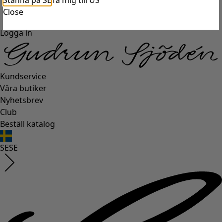
Stanna på SE
Ta mig till US
Close
Logga in
Kundservice
Våra butiker
Nyhetsbrev
Club
Beställ katalog
SE
SE