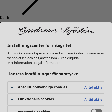
Kläder
Nyheter
Alla kläder
Klänningar
Tunikor
Inställningscenter för integritet
Toppar
Att blockera vissa typer av cookies kan påverka din upplevelse av
Skjortor & blusar
webbplatsen och de tjänster som vi kan erbjuda.
Koftor
Mer information
Legal information
Stickade tröjor
Västar
Hantera inställningar för samtycke
Kappor & jackor
Byxor
Absolut nödvändiga cookies
Alltid aktiv
Kjolar
Skor
Funktionella cookies
Alltid aktiv
Kimonos
Prestanda-cookies