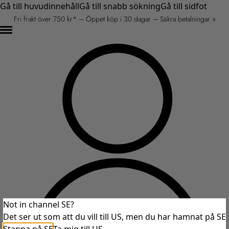
Gå till huvudinnehåll
Gå till snabb sökning
Gå till sidfot
Fri frakt över 750 kr* – Öppet köp i 30 dagar – Säkra betalningar »
Not in channel SE?
Det ser ut som att du vill till US, men du har hamnat på SE