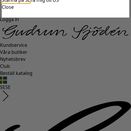
Stanna på SE
Ta mig till US
Close
Logga in
Kundservice
Våra butiker
Nyhetsbrev
Club
Beställ katalog
SE
SE