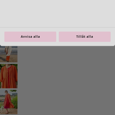
Inredning
Öppna meny Inredning
Avvisa alla
Tillåt alla
Inredning
Nyheter
All inredning
Gardiner
Kuddar & kuddfodral
Mattor
Frotté
Böcker
Tidigare favoriter