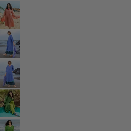
Rum
Badrum
Vardagsrum
Kök & matplats
Shoppa stilen
Klassisk och allmoge inredning