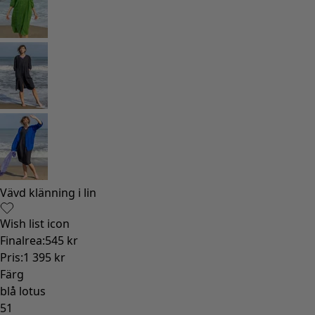
Gammaldags inredning
Lantlig inredning
Rolig inredning
Färgglad inredning
Blommig inredning
Natur
Bohemisk inredning
Skandinavisk inredning
Mysig inredning