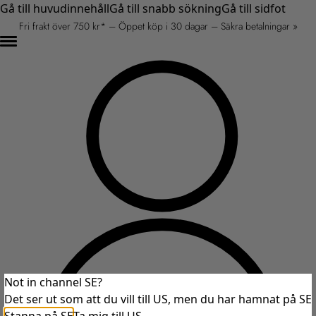
Gå till huvudinnehåll
Gå till snabb sökning
Gå till sidfot
Fri frakt över 750 kr* – Öppet köp i 30 dagar – Säkra betalningar »
Not in channel SE?
Det ser ut som att du vill till US, men du har hamnat på SE