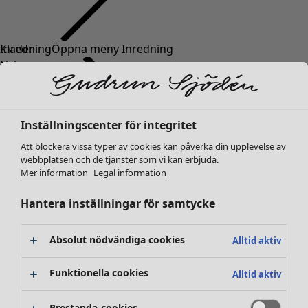
Kläder
Nyheter
Alla kläder
Klänningar
Tunikor
Inställningscenter för integritet
Toppar
Att blockera vissa typer av cookies kan påverka din upplevelse av
Skjortor & blusar
webbplatsen och de tjänster som vi kan erbjuda.
Koftor
Mer information
Legal information
Stickade tröjor
Västar
Hantera inställningar för samtycke
Kappor & jackor
Byxor
Absolut nödvändiga cookies
Alltid aktiv
Kjolar
Skor
Funktionella cookies
Alltid aktiv
Kimonos
Prestanda-cookies