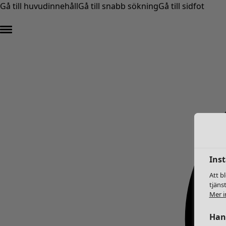
Gå till huvudinnehåll
Gå till snabb sökning
Gå till sidfot
Inst
Att b
tjäns
Mer i
Hant