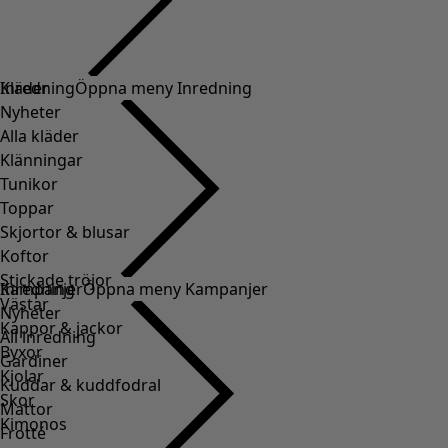
Kläder
Inredning
Öppna meny Inredning
Nyheter
Alla kläder
Klänningar
Tunikor
Toppar
Skjortor & blusar
Koftor
Stickade tröjor
Inredning
Kampanjer
Öppna meny Kampanjer
Västar
Nyheter
Kappor & jackor
All inredning
Byxor
Gardiner
Kjolar
Kuddar & kuddfodral
Skor
Mattor
Kimonos
Frotté