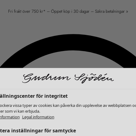
Fri frakt över 750 kr* – Öppet köp i 30 dagar – Säkra betalningar »
ällningscenter för integritet
lockera vissa typer av cookies kan påverka din upplevelse av webbplatsen o
ter som vi kan erbjuda.
nformation
Legal information
era inställningar för samtycke