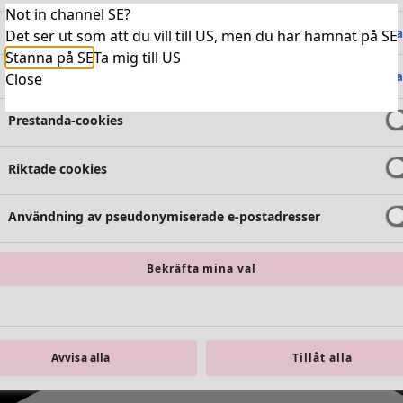
Not in channel SE?
Absolut nödvändiga cookies
Alltid 
Det ser ut som att du vill till US, men du har hamnat på SE
Stanna på SE
Ta mig till US
Funktionella cookies
Alltid 
Close
Prestanda-cookies
Riktade cookies
Användning av pseudonymiserade e-postadresser
Bekräfta mina val
Avvisa alla
Tillåt alla