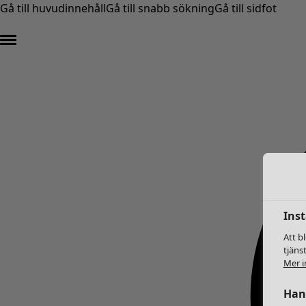
Gå till huvudinnehåll
Gå till snabb sökning
Gå till sidfot
Inst
Att b
tjäns
Mer i
Hant