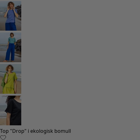
Rum
Badrum
Vardagsrum
Kök & matplats
Shoppa stilen
Klassisk och allmoge inredning