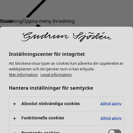
Kläder
Nyheter
Alla kläder
Klänningar
Tunikor
Inställningscenter för integritet
Toppar
Att blockera vissa typer av cookies kan påverka din upplevelse av
Skjortor & blusar
webbplatsen och de tjänster som vi kan erbjuda.
Koftor
Mer information
Legal information
Stickade tröjor
Västar
Hantera inställningar för samtycke
Kappor & jackor
Byxor
Absolut nödvändiga cookies
Alltid aktiv
Kjolar
Skor
Funktionella cookies
Alltid aktiv
Kimonos
Prestanda-cookies