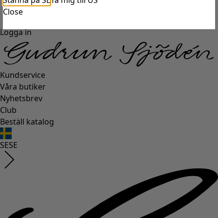
Stanna på SE
Ta mig till US
Close
Logga in
Kundservice
Våra butiker
Nyhetsbrev
Club
Beställ katalog
SE
SE