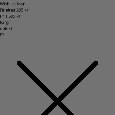
Gammaldags inredning
Lantlig inredning
Rolig inredning
Färgglad inredning
Blommig inredning
Natur
Bohemisk inredning
Skandinavisk inredning
Mysig inredning