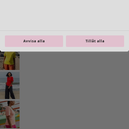
Inredning
Öppna meny Inredning
Avvisa alla
Tillåt alla
Inredning
Nyheter
All inredning
Gardiner
Kuddar & kuddfodral
Mattor
Frotté
Böcker
Tidigare favoriter