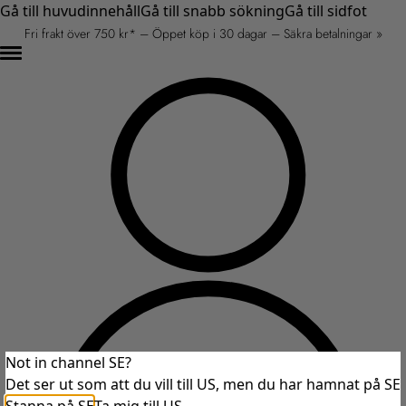
Gå till huvudinnehåll
Gå till snabb sökning
Gå till sidfot
Fri frakt över 750 kr* – Öppet köp i 30 dagar – Säkra betalningar »
Not in channel SE?
Det ser ut som att du vill till US, men du har hamnat på SE