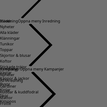
Kläder
Inredning
Öppna meny Inredning
Nyheter
Alla kläder
Klänningar
Tunikor
Toppar
Skjortor & blusar
Koftor
Stickade tröjor
Inredning
Kampanjer
Öppna meny Kampanjer
Västar
Nyheter
Kappor & jackor
All inredning
Byxor
Gardiner
Kjolar
Kuddar & kuddfodral
Skor
Mattor
Kimonos
Frotté