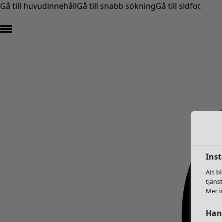
Gå till huvudinnehåll
Gå till snabb sökning
Gå till sidfot
Inst
Att b
tjäns
Mer i
Hant