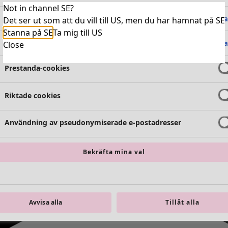
Not in channel SE?
Absolut nödvändiga cookies
Alltid 
Det ser ut som att du vill till US, men du har hamnat på SE
Stanna på SE
Ta mig till US
Funktionella cookies
Alltid 
Close
Prestanda-cookies
Riktade cookies
Användning av pseudonymiserade e-postadresser
Bekräfta mina val
Avvisa alla
Tillåt alla