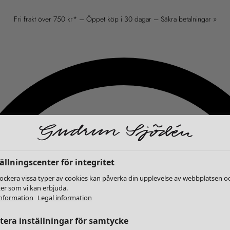
Fri frakt över 750 kr* – Öppet köp i 30 dagar – Säkra betalningar »
ällningscenter för integritet
lockera vissa typer av cookies kan påverka din upplevelse av webbplatsen o
ter som vi kan erbjuda.
nformation
Legal information
era inställningar för samtycke