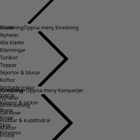
Kläder
Inredning
Öppna meny Inredning
Nyheter
Alla kläder
Klänningar
Tunikor
Toppar
Skjortor & blusar
Koftor
Stickade tröjor
Inredning
Kampanjer
Öppna meny Kampanjer
Västar
Nyheter
Kappor & jackor
All inredning
Byxor
Gardiner
Kjolar
Kuddar & kuddfodral
Skor
Mattor
Kimonos
Frotté