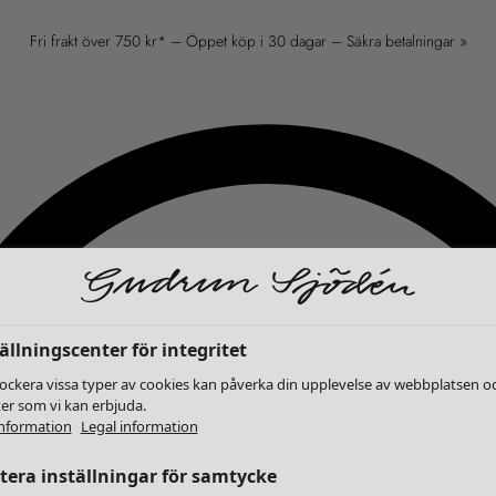
Fri frakt över 750 kr* – Öppet köp i 30 dagar – Säkra betalningar »
ällningscenter för integritet
lockera vissa typer av cookies kan påverka din upplevelse av webbplatsen o
ter som vi kan erbjuda.
nformation
Legal information
era inställningar för samtycke