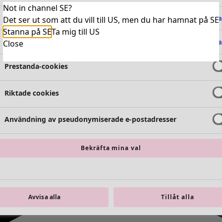
Not in channel SE?
Absolut nödvändiga cookies
Alltid 
Det ser ut som att du vill till US, men du har hamnat på SE
Stanna på SE
Ta mig till US
Funktionella cookies
Alltid 
Close
Prestanda-cookies
Riktade cookies
Användning av pseudonymiserade e-postadresser
Bekräfta mina val
Avvisa alla
Tillåt alla