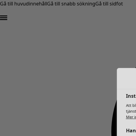
Gå till huvudinnehåll
Gå till snabb sökning
Gå till sidfot
Inst
Att b
tjäns
Mer i
Hant