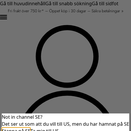
Gå till huvudinnehåll
Gå till snabb sökning
Gå till sidfot
Fri frakt över 750 kr* – Öppet köp i 30 dagar – Säkra betalningar »
Not in channel SE?
Det ser ut som att du vill till US, men du har hamnat på SE