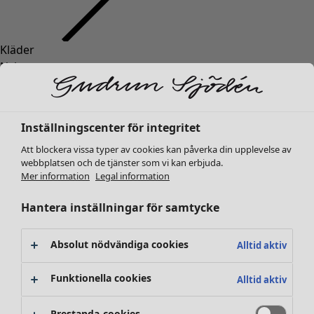
Kläder
Nyheter
Alla kläder
Klänningar
Tunikor
Inställningscenter för integritet
Toppar
Att blockera vissa typer av cookies kan påverka din upplevelse av
Skjortor & blusar
webbplatsen och de tjänster som vi kan erbjuda.
Koftor
Mer information
Legal information
Stickade tröjor
Västar
Hantera inställningar för samtycke
Kappor & jackor
Byxor
Absolut nödvändiga cookies
Alltid aktiv
Kjolar
Skor
Funktionella cookies
Alltid aktiv
Kimonos
Prestanda-cookies