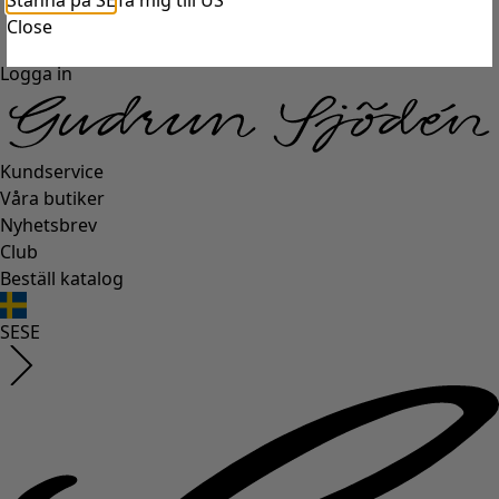
Stanna på SE
Ta mig till US
Close
Logga in
Kundservice
Våra butiker
Nyhetsbrev
Club
Beställ katalog
SE
SE