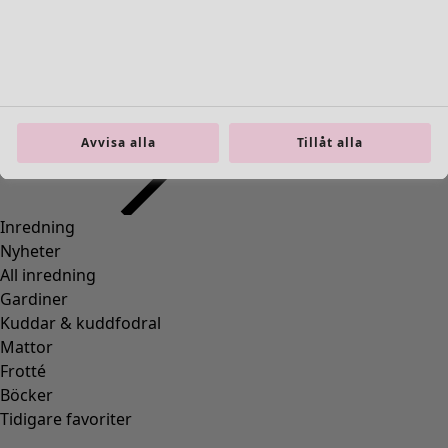
Inredning
Öppna meny Inredning
Avvisa alla
Tillåt alla
Inredning
Nyheter
All inredning
Gardiner
Kuddar & kuddfodral
Mattor
Frotté
Böcker
Tidigare favoriter