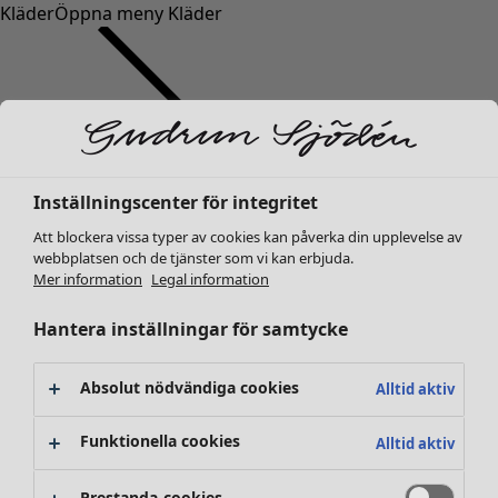
Kläder
Öppna meny Kläder
Inställningscenter för integritet
Kläder
Inredning
Öppna meny Inredning
Nyheter
Att blockera vissa typer av cookies kan påverka din upplevelse av
webbplatsen och de tjänster som vi kan erbjuda.
Alla kläder
Mer information
Legal information
Klänningar
Tunikor
Hantera inställningar för samtycke
Toppar
Skjortor & blusar
Absolut nödvändiga cookies
Alltid aktiv
Koftor
Stickade tröjor
Inredning
Kampanjer
Öppna meny Kampanjer
Funktionella cookies
Alltid aktiv
Västar
Nyheter
Kappor & jackor
All inredning
Prestanda-cookies