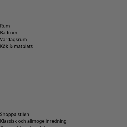
Vävd ärmlös klänning i lin
Wish list icon
Finalrea
:
445 kr
Pris
:
1 295 kr