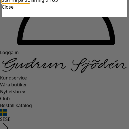
Stanna på SE
Ta mig till US
Close
Logga in
Kundservice
Våra butiker
Nyhetsbrev
Club
Beställ katalog
SE
SE