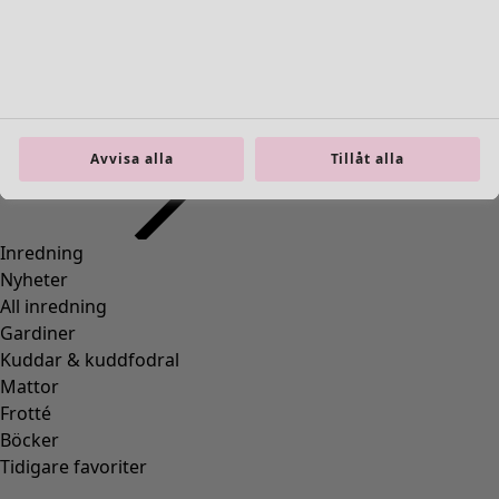
Previous slider image
Next slider image
Current slider image
Gå till 2
Gå till 3
Gå till 4
Avvisa alla
Tillåt alla
Fler färger