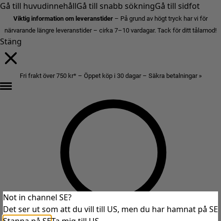
Gå till huvudinnehåll
Gå till snabb sökning
Gå till sidfot
Viktig information om leveranstider
– På grund av högt tryck har vi för
närvarande längre leveranstider – cirka 7–10 vardagar. Tack för ditt tålamod!
Stäng
Fri frakt över 750 kr* – Öppet köp i 30 dagar – Säkra betalningar »
Not in channel SE?
Det ser ut som att du vill till US, men du har hamnat på SE