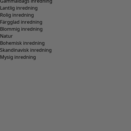
Färg
blå lotus
51