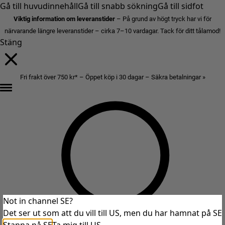
Gå till huvudinnehåll
Gå till snabb sökning
Gå till sidfot
Viktig information om leveranstider
– På grund av högt tryck har vi för
närvarande längre leveranstider – cirka 7–10 vardagar. Tack för ditt tålamod!
Stäng
Fri frakt över 750 kr* – Öppet köp i 30 dagar – Säkra betalningar »
Not in channel SE?
Det ser ut som att du vill till US, men du har hamnat på SE