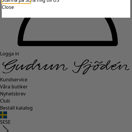
Stanna på SE
Ta mig till US
Close
Logga in
Kundservice
Våra butiker
Nyhetsbrev
Club
Beställ katalog
SE
SE