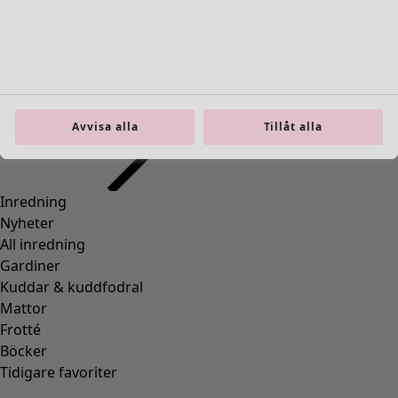
Avvisa alla
Tillåt alla
Top "Drop" i ekologisk bomull
Wish list icon
Finalrea
:
295 kr
Pris
:
595 kr
Färg
teal
70