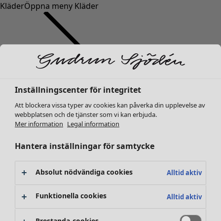
Kläder
Öppna meny Kläder
Inställningscenter för integritet
Kläder
Inredning
Öppna meny Inredning
Nyheter
Att blockera vissa typer av cookies kan påverka din upplevelse av
webbplatsen och de tjänster som vi kan erbjuda.
Alla kläder
Mer information
Legal information
Klänningar
Tunikor
Hantera inställningar för samtycke
Toppar
Skjortor & blusar
Absolut nödvändiga cookies
Alltid aktiv
Koftor
Stickade tröjor
Inredning
Kampanjer
Öppna meny Kampanjer
Funktionella cookies
Alltid aktiv
Västar
Nyheter
Kappor & jackor
All inredning
Prestanda-cookies