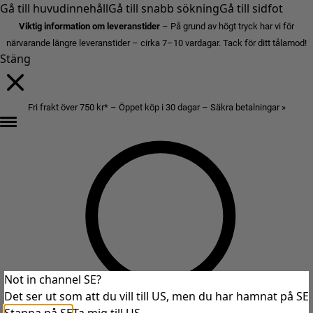
Gå till huvudinnehåll
Gå till snabb sökning
Gå till sidfot
Viktig information om leveranstider
– På grund av högt tryck har vi för
närvarande längre leveranstider – cirka 7–10 vardagar. Tack för ditt tålamod!
Stäng
Fri frakt över 750 kr* – Öppet köp i 30 dagar – Säkra betalningar »
Not in channel SE?
Det ser ut som att du vill till US, men du har hamnat på SE