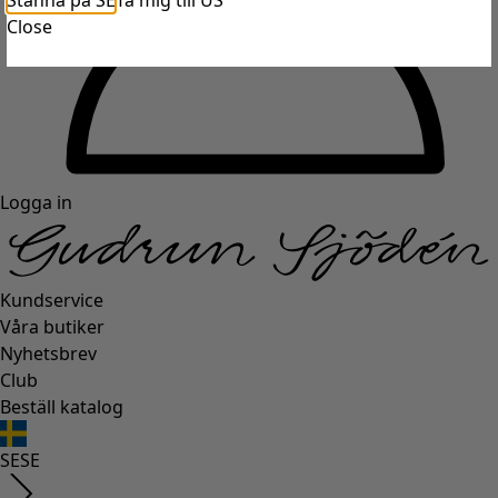
Stanna på SE
Ta mig till US
Close
Logga in
Kundservice
Våra butiker
Nyhetsbrev
Club
Beställ katalog
SE
SE