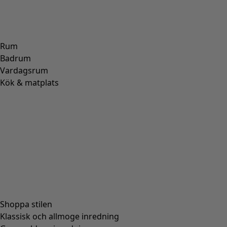
Enfärgad trikåklänning i ekologisk bomull
Wish list icon
Finalrea
:
295 kr
Pris
:
795 kr
Färg
svart
99