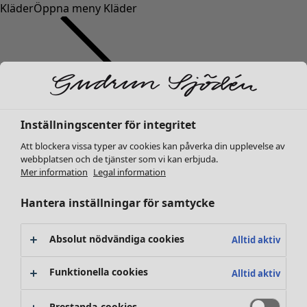
Kläder
Öppna meny Kläder
Inställningscenter för integritet
Kläder
Inredning
Öppna meny Inredning
Nyheter
Att blockera vissa typer av cookies kan påverka din upplevelse av
webbplatsen och de tjänster som vi kan erbjuda.
Alla kläder
Mer information
Legal information
Klänningar
Tunikor
Hantera inställningar för samtycke
Toppar
Skjortor & blusar
Absolut nödvändiga cookies
Alltid aktiv
Koftor
Stickade tröjor
Inredning
Kampanjer
Öppna meny Kampanjer
Funktionella cookies
Alltid aktiv
Västar
Nyheter
Kappor & jackor
All inredning
Prestanda-cookies