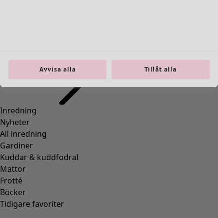
Inredning
Öppna meny Inredning
Avvisa alla
Tillåt alla
Inredning
Nyheter
All inredning
Gardiner
Kuddar & kuddfodral
Mattor
Frotté
Böcker
Tidigare favoriter