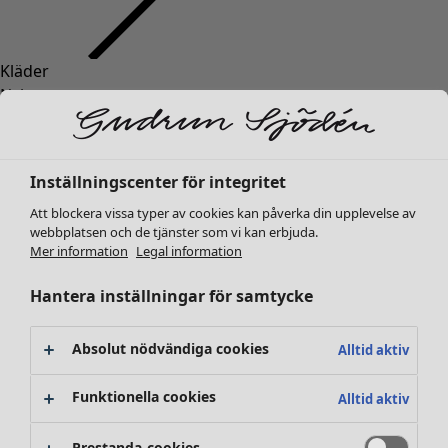
Kläder
Nyheter
Alla kläder
Klänningar
Tunikor
Inställningscenter för integritet
Toppar
Att blockera vissa typer av cookies kan påverka din upplevelse av
Skjortor & blusar
webbplatsen och de tjänster som vi kan erbjuda.
Koftor
Mer information
Legal information
Stickade tröjor
Västar
Hantera inställningar för samtycke
Kappor & jackor
Byxor
Absolut nödvändiga cookies
Alltid aktiv
Kjolar
Skor
Funktionella cookies
Alltid aktiv
Kimonos
Prestanda-cookies