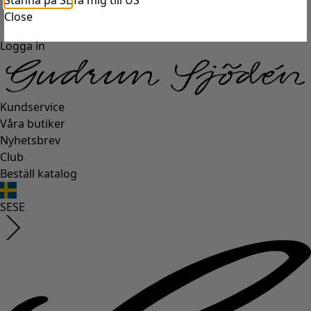
Stanna på SE
Ta mig till US
Close
Logga in
Kundservice
Våra butiker
Nyhetsbrev
Club
Beställ katalog
SE
SE