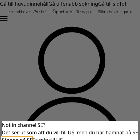
Gå till huvudinnehåll
Gå till snabb sökning
Gå till sidfot
Fri frakt över 750 kr* – Öppet köp i 30 dagar – Säkra betalningar »
Not in channel SE?
Det ser ut som att du vill till US, men du har hamnat på SE