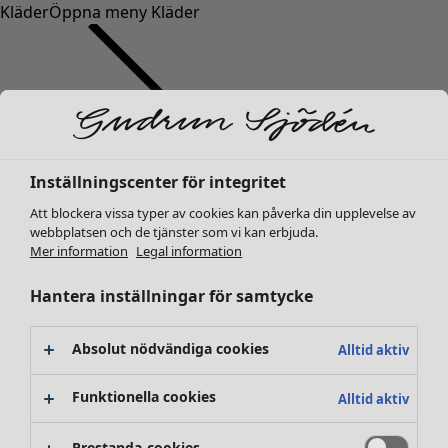
Kläder
Öppna meny Kläder
Inställningscenter för integritet
Kläder
Inredning
Öppna meny Inredning
Nyheter
Att blockera vissa typer av cookies kan påverka din upplevelse av
webbplatsen och de tjänster som vi kan erbjuda.
Alla kläder
Mer information
Legal information
Klänningar
Tunikor
Hantera inställningar för samtycke
Toppar
Skjortor & blusar
Absolut nödvändiga cookies
Alltid aktiv
Koftor
Stickade tröjor
Inredning
Kampanjer
Öppna meny Kampanjer
Funktionella cookies
Alltid aktiv
Västar
Nyheter
Kappor & jackor
All inredning
Prestanda-cookies