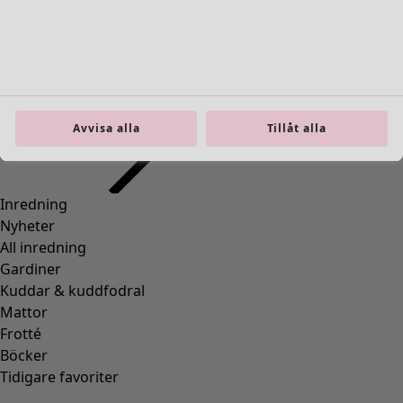
Previous slider image
Next slider image
Current slider image
Gå till 2
Gå till 3
Gå till 4
Avvisa alla
Tillåt alla
Fler färger