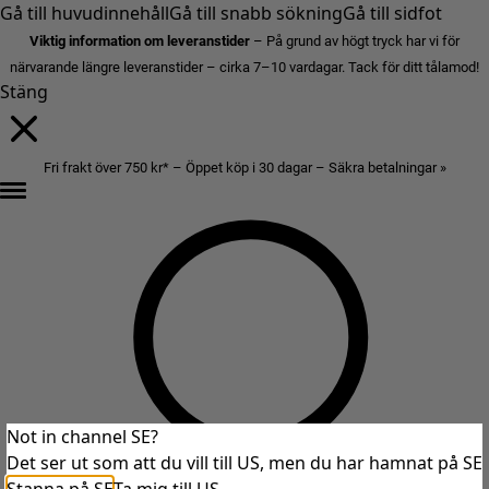
Gå till huvudinnehåll
Gå till snabb sökning
Gå till sidfot
Viktig information om leveranstider
– På grund av högt tryck har vi för
närvarande längre leveranstider – cirka 7–10 vardagar. Tack för ditt tålamod!
Stäng
Fri frakt över 750 kr* – Öppet köp i 30 dagar – Säkra betalningar »
Not in channel SE?
Det ser ut som att du vill till US, men du har hamnat på SE