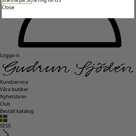
Stanna på SE
Ta mig till US
Close
Logga in
Kundservice
Våra butiker
Nyhetsbrev
Club
Beställ katalog
SE
SE