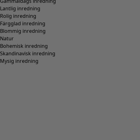
Vävd jacka i lin
Wish list icon
Finalrea
:
445 kr
Pris
:
1 295 kr
Färg
kleinblå
58