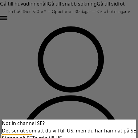
Gå till huvudinnehåll
Gå till snabb sökning
Gå till sidfot
Fri frakt över 750 kr* – Öppet köp i 30 dagar – Säkra betalningar »
Not in channel SE?
Det ser ut som att du vill till US, men du har hamnat på SE