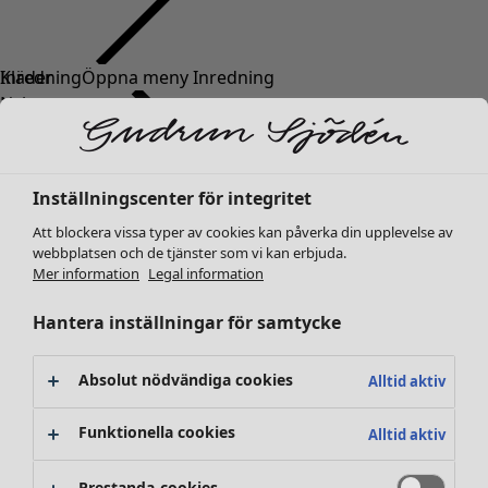
Kläder
Inredning
Öppna meny Inredning
Nyheter
Alla kläder
Klänningar
Tunikor
Inställningscenter för integritet
Toppar
Att blockera vissa typer av cookies kan påverka din upplevelse av
Skjortor & blusar
webbplatsen och de tjänster som vi kan erbjuda.
Koftor
Mer information
Legal information
Stickade tröjor
Inredning
Kampanjer
Öppna meny Kampanjer
Västar
Hantera inställningar för samtycke
Nyheter
Kappor & jackor
All inredning
Byxor
Gardiner
Absolut nödvändiga cookies
Alltid aktiv
Kjolar
Kuddar & kuddfodral
Skor
Mattor
Funktionella cookies
Alltid aktiv
Kimonos
Frotté
Böcker
Prestanda-cookies