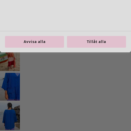
Gå till 4
Fler färger
Avvisa alla
Tillåt alla