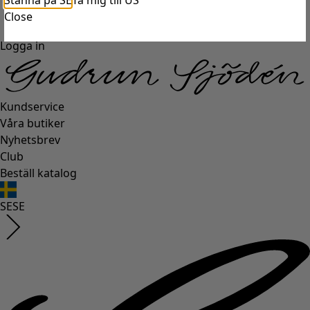
Stanna på SE
Ta mig till US
Close
Logga in
Kundservice
Våra butiker
Nyhetsbrev
Club
Beställ katalog
SE
SE