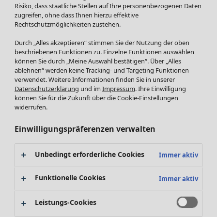
Röcke
Neuheiten
Risiko, dass staatliche Stellen auf Ihre personenbezogenen Daten
Jacken & Mäntel
Alle anzeigen
zugreifen, ohne dass Ihnen hierzu effektive
Leggings /Strumpfhosen
Rechtschutzmöglichkeiten zustehen.
Kleider
Accessoires
Tuniken
Durch „Alles akzeptieren“ stimmen Sie der Nutzung der oben
Schuhe
Pullover
beschriebenen Funktionen zu. Einzelne Funktionen auswählen
Bademode
SALE Zuhause
Tops & Shirts
können Sie durch „Meine Auswahl bestätigen“. Über „Alles
ablehnen“ werden keine Tracking- und Targeting Funktionen
Basics
Alle anzeigen
Strickpullover
verwendet. Weitere Informationen finden Sie in unserer
Dekoration
Zuhause
Angebote
Menü öffnen Angebote
Westen
Datenschutzerklärung
und im
Impressum
. Ihre Einwilligung
Textilien
Neuheiten
Hosen
können Sie für die Zukunft über die Cookie-Einstellungen
Frottee
Alle anzeigen
Blusen
widerrufen.
Kissen
Strickjacken
Einwilligungspräferenzen verwalten
Gardinen
Jacken & Mäntel
Teppiche
Röcke
Frottee
Unbedingt erforderliche Cookies
Immer aktiv
Geschirr
Tischdecken & -läufer
Funktionelle Cookies
Immer aktiv
Kollektionen
Dekoration & Accessoires
Alle anzeigen
Bücher
Leistungs-Cookies
Premierenpreise
SALE Aktionen
Stoffe
Bestpreise