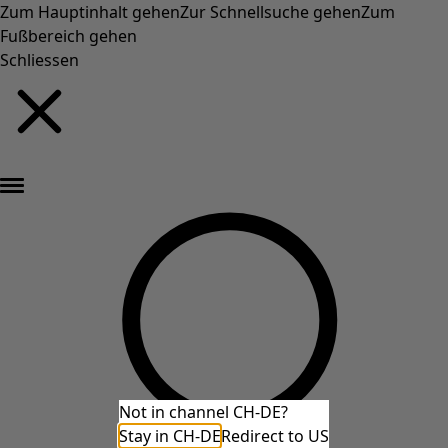
Zum Hauptinhalt gehen
Zur Schnellsuche gehen
Zum
Fußbereich gehen
Schliessen
Neu eingetroffen: Gudruns farbenfrohe Herbstkollektion »
Not in channel CH-DE?
Stay in CH-DE
Redirect to US