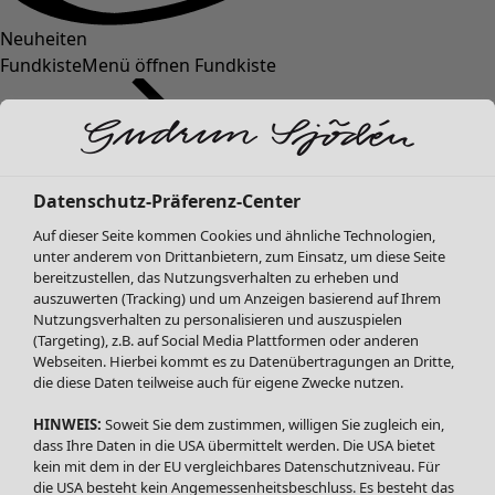
Neuheiten
Fundkiste
Menü öffnen Fundkiste
Datenschutz-Präferenz-Center
Auf dieser Seite kommen Cookies und ähnliche Technologien,
unter anderem von Drittanbietern, zum Einsatz, um diese Seite
bereitzustellen, das Nutzungsverhalten zu erheben und
SALE Mode
Mode
Menü öffnen Mode
auszuwerten (Tracking) und um Anzeigen basierend auf Ihrem
Alle anzeigen
Nutzungsverhalten zu personalisieren und auszuspielen
Kleider
(Targeting), z.B. auf Social Media Plattformen oder anderen
Webseiten. Hierbei kommt es zu Datenübertragungen an Dritte,
Tuniken
die diese Daten teilweise auch für eigene Zwecke nutzen.
Blusen
Pullover & Shirts
HINWEIS:
Soweit Sie dem zustimmen, willigen Sie zugleich ein,
Strickjacken
dass Ihre Daten in die USA übermittelt werden. Die USA bietet
kein mit dem in der EU vergleichbares Datenschutzniveau. Für
Hosen
Mode
Zuhause
Menü öffnen Zuhause
die USA besteht kein Angemessenheitsbeschluss. Es besteht das