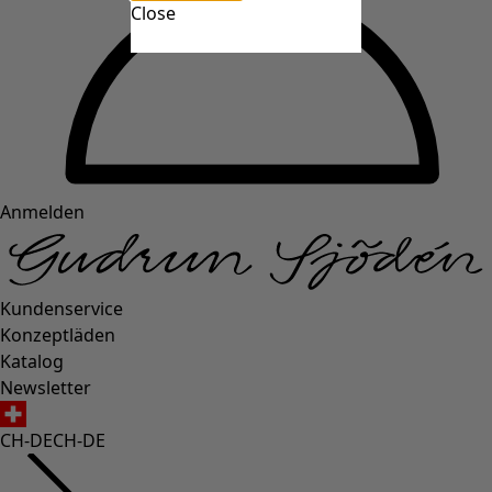
Close
Anmelden
Kundenservice
Konzeptläden
Katalog
Newsletter
CH-DE
CH-DE