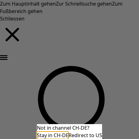
Zum Hauptinhalt gehen
Zur Schnellsuche gehen
Zum
Fußbereich gehen
Schliessen
Neu eingetroffen: Gudruns farbenfrohe Herbstkollektion »
Not in channel CH-DE?
Stay in CH-DE
Redirect to US