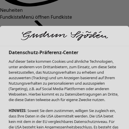
Neuheiten
Fundkiste
Menü öffnen Fundkiste
Datenschutz-Präferenz-Center
Auf dieser Seite kommen Cookies und ähnliche Technologien,
unter anderem von Drittanbietern, zum Einsatz, um diese Seite
bereitzustellen, das Nutzungsverhalten zu erheben und
SALE Mode
Mode
Menü öffnen Mode
auszuwerten (Tracking) und um Anzeigen basierend auf Ihrem
Alle anzeigen
Nutzungsverhalten zu personalisieren und auszuspielen
Kleider
(Targeting), z.B. auf Social Media Plattformen oder anderen
Webseiten. Hierbei kommt es zu Datenübertragungen an Dritte,
Tuniken
die diese Daten teilweise auch für eigene Zwecke nutzen.
Blusen
Pullover & Shirts
HINWEIS:
Soweit Sie dem zustimmen, willigen Sie zugleich ein,
Strickjacken
dass Ihre Daten in die USA übermittelt werden. Die USA bietet
kein mit dem in der EU vergleichbares Datenschutzniveau. Für
Hosen
Mode
Zuhause
Menü öffnen Zuhause
die USA besteht kein Angemessenheitsbeschluss. Es besteht das