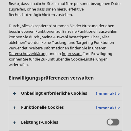
Röcke
Neuheiten
Risiko, dass staatliche Stellen auf Ihre personenbezogenen Daten
Jacken & Mäntel
Alle anzeigen
zugreifen, ohne dass Ihnen hierzu effektive
Leggings /Strumpfhosen
Rechtschutzmöglichkeiten zustehen.
Kleider
Accessoires
Tuniken
Durch „Alles akzeptieren“ stimmen Sie der Nutzung der oben
Schuhe
Pullover
beschriebenen Funktionen zu. Einzelne Funktionen auswählen
Bademode
SALE Zuhause
Tops & Shirts
können Sie durch „Meine Auswahl bestätigen“. Über „Alles
ablehnen“ werden keine Tracking- und Targeting Funktionen
Basics
Alle anzeigen
Strickpullover
verwendet. Weitere Informationen finden Sie in unserer
Dekoration
Zuhause
Angebote
Menü öffnen Angebote
Westen
Datenschutzerklärung
und im
Impressum
. Ihre Einwilligung
Textilien
Neuheiten
Hosen
können Sie für die Zukunft über die Cookie-Einstellungen
Frottee
Alle anzeigen
Blusen
widerrufen.
Kissen
Strickjacken
Einwilligungspräferenzen verwalten
Gardinen
Jacken & Mäntel
Teppiche
Röcke
Frottee
Geschenkgutschein
Unbedingt erforderliche Cookies
Immer aktiv
Geschirr
Tischdecken & -läufer
Funktionelle Cookies
Immer aktiv
Kollektionen
Dekoration & Accessoires
Alle anzeigen
Bücher
Leistungs-Cookies
Premierenpreise
SALE Aktionen
Stoffe
Bestpreise