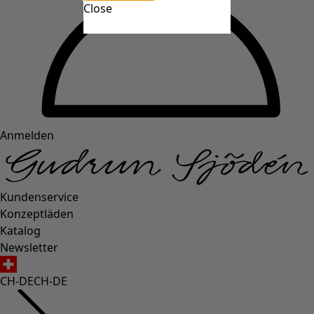
Close
Anmelden
Kundenservice
Konzeptläden
Katalog
Newsletter
CH-DE
CH-DE