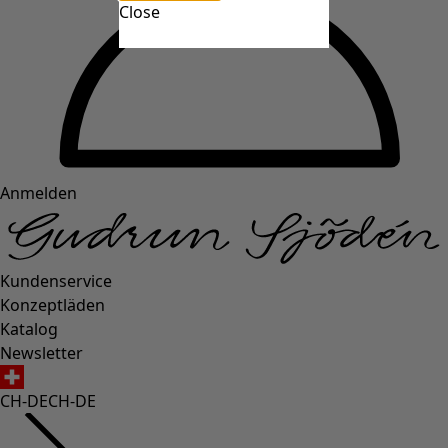
Close
Anmelden
Kundenservice
Konzeptläden
Katalog
Newsletter
CH-DE
CH-DE