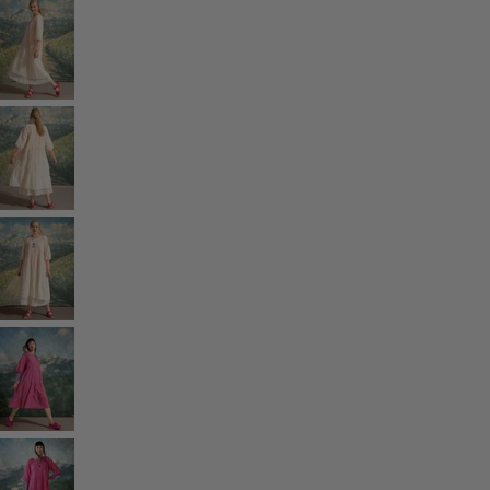
Styles-Mode
Leinenkleidung
Kleider im Hippie-Stil
Grosse Grössen
Blumenkleidung
Hippie-Mode
Skandinavische Mode
Lagenlook
Gestreifte Kleidung
Karierte Kleidung
Kleidung mit Punkten
Bio-Kleidung
Schwedische Mode
Jerseykleider
Design im Boho-Stil
Modestücke für kühle Abende
Gemusterte Kleidung
Baumwollkleidung
Bio-Baumwolle