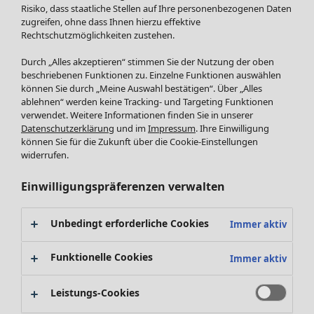
Röcke
Risiko, dass staatliche Stellen auf Ihre personenbezogenen Daten
Jacken & Mäntel
zugreifen, ohne dass Ihnen hierzu effektive
Leggings /Strumpfhosen
Rechtschutzmöglichkeiten zustehen.
Accessoires
Durch „Alles akzeptieren“ stimmen Sie der Nutzung der oben
Schuhe
beschriebenen Funktionen zu. Einzelne Funktionen auswählen
Bademode
SALE Zuhause
können Sie durch „Meine Auswahl bestätigen“. Über „Alles
ablehnen“ werden keine Tracking- und Targeting Funktionen
Basics
Alle anzeigen
verwendet. Weitere Informationen finden Sie in unserer
Dekoration
Datenschutzerklärung
und im
Impressum
. Ihre Einwilligung
Textilien
können Sie für die Zukunft über die Cookie-Einstellungen
Frottee
widerrufen.
Einwilligungspräferenzen verwalten
Unbedingt erforderliche Cookies
Immer aktiv
Funktionelle Cookies
Immer aktiv
Leistungs-Cookies
SALE Aktionen