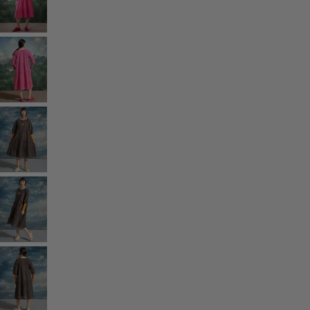
Strand- und Bademode
Partymode
Kollektionen
Der Kimono im Fokus
Monsoon
Weite Felder
Coimbatore
Gudrun-Klassiker