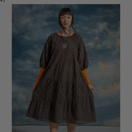
Basics
Alle Basics
Basic-Neuheiten
Kleider & Tuniken
Oberteile
Hosen & Leggings
Gewebtes
Jersey
Strick