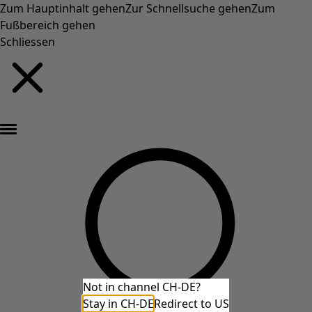
Zum Hauptinhalt gehen
Zur Schnellsuche gehen
Zum
Fußbereich gehen
Schliessen
Neu eingetroffen: Gudruns farbenfrohe Herbstkollektion »
Not in channel CH-DE?
Stay in CH-DE
Redirect to US