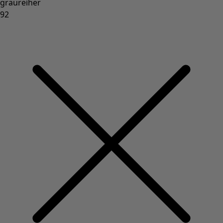
graureiher
92