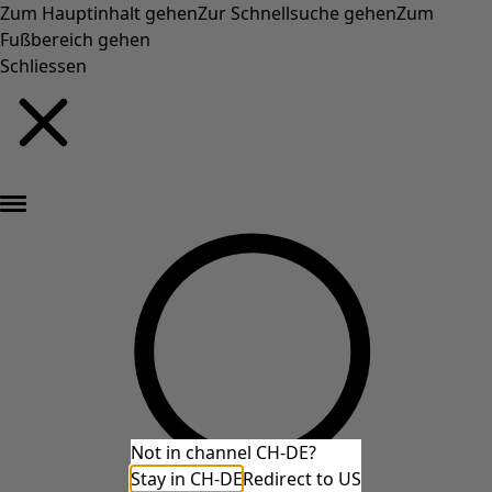
Zum Hauptinhalt gehen
Zur Schnellsuche gehen
Zum
Fußbereich gehen
Schliessen
Neu eingetroffen: Gudruns farbenfrohe Herbstkollektion »
Not in channel CH-DE?
Stay in CH-DE
Redirect to US