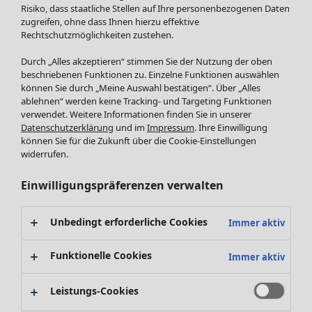
Röcke
Neuheiten
Risiko, dass staatliche Stellen auf Ihre personenbezogenen Daten
Jacken & Mäntel
Alle anzeigen
zugreifen, ohne dass Ihnen hierzu effektive
Leggings /Strumpfhosen
Rechtschutzmöglichkeiten zustehen.
Kleider
Accessoires
Tuniken
Durch „Alles akzeptieren“ stimmen Sie der Nutzung der oben
Schuhe
Pullover
beschriebenen Funktionen zu. Einzelne Funktionen auswählen
Bademode
SALE Zuhause
Tops & Shirts
können Sie durch „Meine Auswahl bestätigen“. Über „Alles
ablehnen“ werden keine Tracking- und Targeting Funktionen
Basics
Alle anzeigen
Strickpullover
verwendet. Weitere Informationen finden Sie in unserer
Dekoration
Zuhause
Angebote
Menü öffnen Angebote
Westen
Datenschutzerklärung
und im
Impressum
. Ihre Einwilligung
Textilien
Neuheiten
Hosen
können Sie für die Zukunft über die Cookie-Einstellungen
Frottee
Alle anzeigen
Blusen
widerrufen.
Kissen
Strickjacken
Einwilligungspräferenzen verwalten
Gardinen
Jacken & Mäntel
Teppiche
Röcke
Frottee
Geschenkgutschein
Unbedingt erforderliche Cookies
Immer aktiv
Geschirr
Tischdecken & -läufer
Funktionelle Cookies
Immer aktiv
Kollektionen
Dekoration & Accessoires
Alle anzeigen
Bücher
Leistungs-Cookies
Premierenpreise
SALE Aktionen
Stoffe
Bestpreise