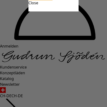
Close
Anmelden
Kundenservice
Konzeptläden
Katalog
Newsletter
CH-DE
CH-DE