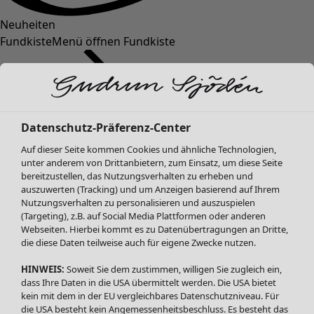
Neuheiten
Fundkiste
Menü öffnen Fundkiste
Datenschutz-Präferenz-Center
Auf dieser Seite kommen Cookies und ähnliche Technologien,
unter anderem von Drittanbietern, zum Einsatz, um diese Seite
bereitzustellen, das Nutzungsverhalten zu erheben und
SALE Mode
Mode
Menü öffnen Mode
auszuwerten (Tracking) und um Anzeigen basierend auf Ihrem
Alle anzeigen
Nutzungsverhalten zu personalisieren und auszuspielen
Kleider
(Targeting), z.B. auf Social Media Plattformen oder anderen
Webseiten. Hierbei kommt es zu Datenübertragungen an Dritte,
Tuniken
die diese Daten teilweise auch für eigene Zwecke nutzen.
Blusen
Pullover & Shirts
HINWEIS:
Soweit Sie dem zustimmen, willigen Sie zugleich ein,
Strickjacken
dass Ihre Daten in die USA übermittelt werden. Die USA bietet
kein mit dem in der EU vergleichbares Datenschutzniveau. Für
Hosen
Mode
Zuhause
Menü öffnen Zuhause
die USA besteht kein Angemessenheitsbeschluss. Es besteht das