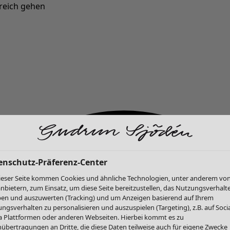
reich gehen
Neu eingetroffen: Gudruns farbenfrohe Herbstkollektion »
enschutz-Präferenz-Center
ieser Seite kommen Cookies und ähnliche Technologien, unter anderem vo
anbietern, zum Einsatz, um diese Seite bereitzustellen, das Nutzungsverhalt
en und auszuwerten (Tracking) und um Anzeigen basierend auf Ihrem
ngsverhalten zu personalisieren und auszuspielen (Targeting), z.B. auf Socia
 Plattformen oder anderen Webseiten. Hierbei kommt es zu
übertragungen an Dritte, die diese Daten teilweise auch für eigene Zwecke