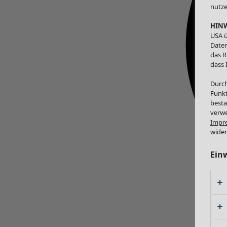
nutze
HINW
USA ü
Daten
das R
dass 
Durch
Funkt
bestä
verwe
Impr
wider
Ein