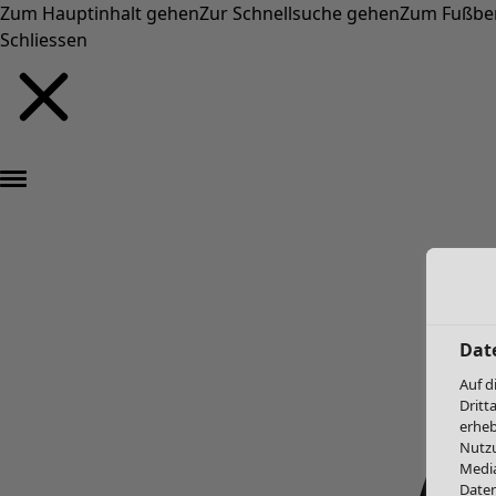
Zum Hauptinhalt gehen
Zur Schnellsuche gehen
Zum Fußbe
Schliessen
Dat
Auf d
Dritt
erheb
Nutzu
Media
Daten