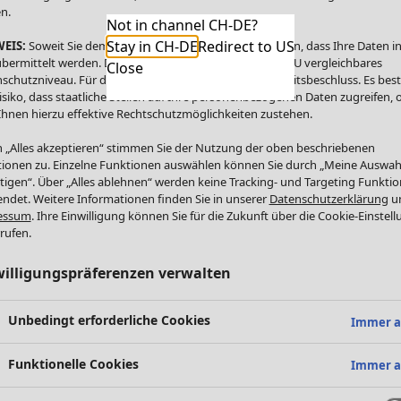
n.
Not in channel CH-DE?
Stay in CH-DE
Redirect to US
EIS:
Soweit Sie dem zustimmen, willigen Sie zugleich ein, dass Ihre Daten in
bermittelt werden. Die USA bietet kein mit dem in der EU vergleichbares
Close
schutzniveau. Für die USA besteht kein Angemessenheitsbeschluss. Es bes
isiko, dass staatliche Stellen auf Ihre personenbezogenen Daten zugreifen,
Ihnen hierzu effektive Rechtschutzmöglichkeiten zustehen.
 „Alles akzeptieren“ stimmen Sie der Nutzung der oben beschriebenen
ionen zu. Einzelne Funktionen auswählen können Sie durch „Meine Auswah
tigen“. Über „Alles ablehnen“ werden keine Tracking- und Targeting Funkti
ndet. Weitere Informationen finden Sie in unserer
Datenschutzerklärung
u
essum
. Ihre Einwilligung können Sie für die Zukunft über die Cookie-Einstel
rufen.
willigungspräferenzen verwalten
Unbedingt erforderliche Cookies
Immer a
Funktionelle Cookies
Immer a