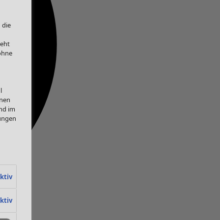
 die
teht
 ohne
l
onen
nd im
lungen
ktiv
ktiv