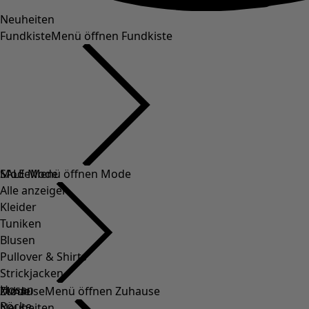
Neuheiten
Fundkiste
Menü öffnen Fundkiste
SALE Mode
Mode
Menü öffnen Mode
Alle anzeigen
Kleider
Tuniken
Blusen
Pullover & Shirts
Strickjacken
Hosen
Mode
Zuhause
Menü öffnen Zuhause
Röcke
Neuheiten