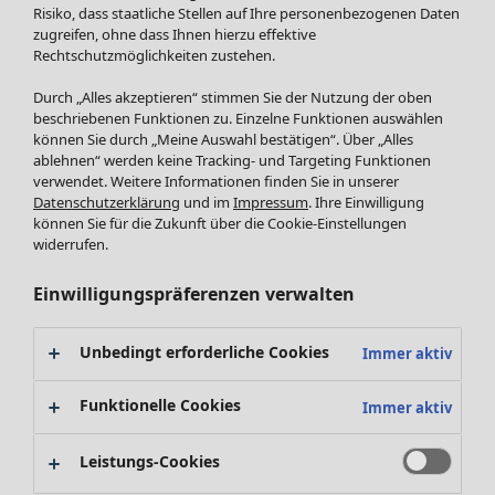
Röcke
Neuheiten
Risiko, dass staatliche Stellen auf Ihre personenbezogenen Daten
Jacken & Mäntel
Alle anzeigen
zugreifen, ohne dass Ihnen hierzu effektive
Leggings /Strumpfhosen
Rechtschutzmöglichkeiten zustehen.
Kleider
Accessoires
Tuniken
Durch „Alles akzeptieren“ stimmen Sie der Nutzung der oben
Schuhe
Pullover
beschriebenen Funktionen zu. Einzelne Funktionen auswählen
Bademode
SALE Zuhause
Tops & Shirts
können Sie durch „Meine Auswahl bestätigen“. Über „Alles
ablehnen“ werden keine Tracking- und Targeting Funktionen
Basics
Alle anzeigen
Strickpullover
verwendet. Weitere Informationen finden Sie in unserer
Dekoration
Zuhause
Angebote
Menü öffnen Angebote
Westen
Datenschutzerklärung
und im
Impressum
. Ihre Einwilligung
Textilien
Neuheiten
Hosen
können Sie für die Zukunft über die Cookie-Einstellungen
Frottee
Alle anzeigen
Blusen
widerrufen.
Kissen
Strickjacken
Einwilligungspräferenzen verwalten
Gardinen
Jacken & Mäntel
Teppiche
Röcke
Frottee
Geschenkgutschein
Unbedingt erforderliche Cookies
Immer aktiv
Geschirr
Tischdecken & -läufer
Funktionelle Cookies
Immer aktiv
Kollektionen
Dekoration & Accessoires
Alle anzeigen
Bücher
Leistungs-Cookies
Premierenpreise
SALE Aktionen
Stoffe
Bestpreise