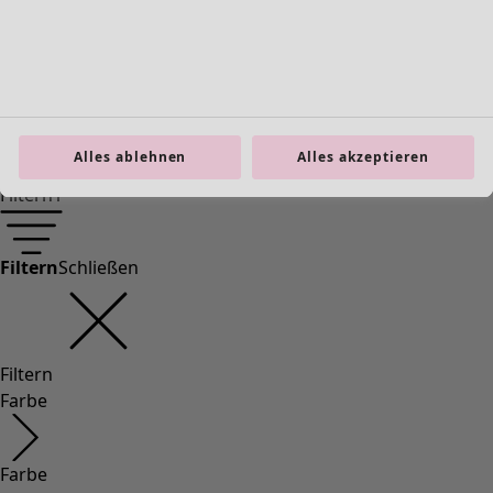
Extra weite Passform
(
39
)
Figurnahe Passform, unten normale Weite
(
22
)
Figurnahe Passform, um die Hüfte herum normal
(
15
)
Figurnahe Passform, unten großzügige Weite
(
7
)
Figurnahe Passform, um die Hüfte herum großzügig
(
6
)
Breit
(
5
)
Alles ablehnen
Alles akzeptieren
(
0
)
Filtern
1
Filtern
Schließen
Filtern
Farbe
Farbe