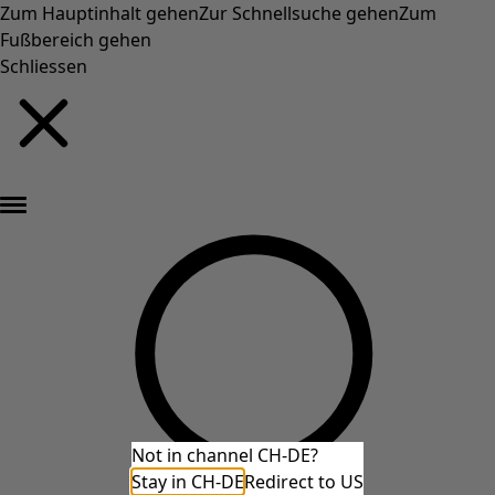
Zum Hauptinhalt gehen
Zur Schnellsuche gehen
Zum
Fußbereich gehen
Schliessen
Neu eingetroffen: Gudruns farbenfrohe Herbstkollektion »
Not in channel CH-DE?
Stay in CH-DE
Redirect to US