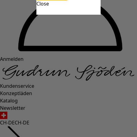
Close
Anmelden
Kundenservice
Konzeptläden
Katalog
Newsletter
CH-DE
CH-DE