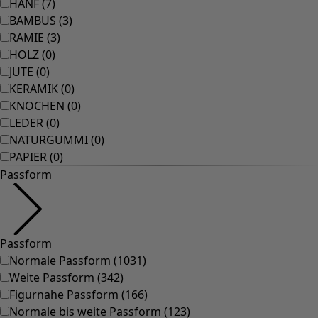
HANF
(
7
)
BAMBUS
(
3
)
RAMIE
(
3
)
HOLZ
(
0
)
JUTE
(
0
)
KERAMIK
(
0
)
KNOCHEN
(
0
)
LEDER
(
0
)
NATURGUMMI
(
0
)
PAPIER
(
0
)
Passform
Passform
Normale Passform
(
1031
)
Weite Passform
(
342
)
Figurnahe Passform
(
166
)
Normale bis weite Passform
(
123
)