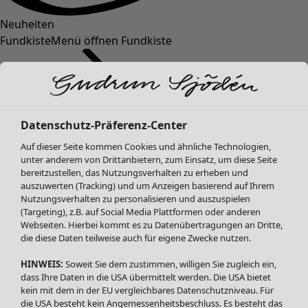
Neuheiten
Fundkiste
Menü öffnen Fundkiste
Datenschutz-Präferenz-Center
Auf dieser Seite kommen Cookies und ähnliche Technologien,
unter anderem von Drittanbietern, zum Einsatz, um diese Seite
bereitzustellen, das Nutzungsverhalten zu erheben und
SALE Mode
Mode
Menü öffnen Mode
auszuwerten (Tracking) und um Anzeigen basierend auf Ihrem
Alle anzeigen
Nutzungsverhalten zu personalisieren und auszuspielen
Kleider
(Targeting), z.B. auf Social Media Plattformen oder anderen
Webseiten. Hierbei kommt es zu Datenübertragungen an Dritte,
Tuniken
die diese Daten teilweise auch für eigene Zwecke nutzen.
Blusen
Pullover & Shirts
HINWEIS:
Soweit Sie dem zustimmen, willigen Sie zugleich ein,
Strickjacken
dass Ihre Daten in die USA übermittelt werden. Die USA bietet
kein mit dem in der EU vergleichbares Datenschutzniveau. Für
Hosen
Mode
Zuhause
Menü öffnen Zuhause
die USA besteht kein Angemessenheitsbeschluss. Es besteht das