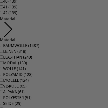
40
(
139
)
41
(
139
)
42
(
139
)
Material
Material
BAUMWOLLE
(
1487
)
LEINEN
(
318
)
ELASTHAN
(
249
)
MODAL
(
150
)
WOLLE
(
141
)
POLYAMID
(
128
)
LYOCELL
(
124
)
VISKOSE
(
65
)
ALPAKA
(
61
)
POLYESTER
(
51
)
SEIDE
(
29
)