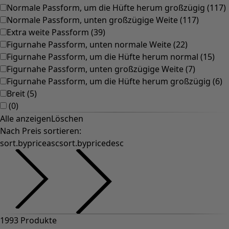
Normale Passform, um die Hüfte herum großzügig
(
117
)
Normale Passform, unten großzügige Weite
(
117
)
Extra weite Passform
(
39
)
Figurnahe Passform, unten normale Weite
(
22
)
Figurnahe Passform, um die Hüfte herum normal
(
15
)
Figurnahe Passform, unten großzügige Weite
(
7
)
Figurnahe Passform, um die Hüfte herum großzügig
(
6
)
Breit
(
5
)
(
0
)
Alle anzeigen
Löschen
Nach Preis sortieren
:
sort.bypriceasc
sort.bypricedesc
1993 Produkte