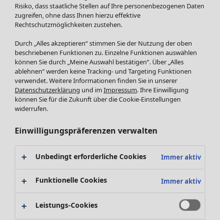
Röcke
Neuheiten
Risiko, dass staatliche Stellen auf Ihre personenbezogenen Daten
Jacken & Mäntel
Alle anzeigen
zugreifen, ohne dass Ihnen hierzu effektive
Leggings /Strumpfhosen
Rechtschutzmöglichkeiten zustehen.
Kleider
Accessoires
Tuniken
Durch „Alles akzeptieren“ stimmen Sie der Nutzung der oben
Schuhe
Pullover
beschriebenen Funktionen zu. Einzelne Funktionen auswählen
Bademode
SALE Zuhause
Tops & Shirts
können Sie durch „Meine Auswahl bestätigen“. Über „Alles
ablehnen“ werden keine Tracking- und Targeting Funktionen
Basics
Alle anzeigen
Strickpullover
verwendet. Weitere Informationen finden Sie in unserer
Dekoration
Zuhause
Angebote
Menü öffnen Angebote
Westen
Datenschutzerklärung
und im
Impressum
. Ihre Einwilligung
Textilien
Neuheiten
Hosen
können Sie für die Zukunft über die Cookie-Einstellungen
Frottee
Alle anzeigen
Blusen
widerrufen.
Kissen
Strickjacken
Einwilligungspräferenzen verwalten
Gardinen
Jacken & Mäntel
Teppiche
Röcke
Frottee
Geschenkgutschein
Unbedingt erforderliche Cookies
Immer aktiv
Geschirr
Tischdecken & -läufer
Funktionelle Cookies
Immer aktiv
Kollektionen
Dekoration & Accessoires
Alle anzeigen
Bücher
Leistungs-Cookies
Premierenpreise
SALE Aktionen
Stoffe
Bestpreise