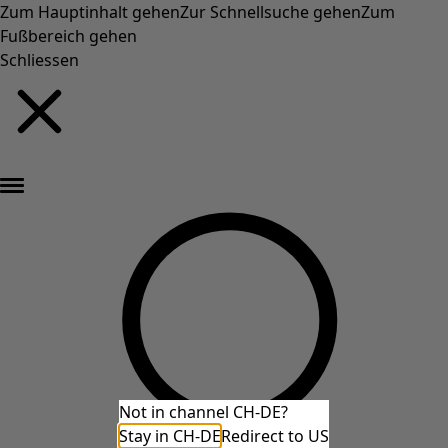
Zum Hauptinhalt gehen
Zur Schnellsuche gehen
Zum
Fußbereich gehen
Schliessen
Neu eingetroffen: Gudruns farbenfrohe Herbstkollektion »
Not in channel CH-DE?
Stay in CH-DE
Redirect to US