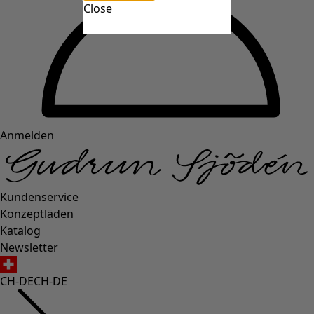
Close
Anmelden
Kundenservice
Konzeptläden
Katalog
Newsletter
CH-DE
CH-DE