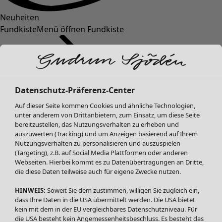
Neuheiten
Fundkiste
Menü öffnen Fundkiste
Datenschutz-Präferenz-Center
Auf dieser Seite kommen Cookies und ähnliche Technologien,
unter anderem von Drittanbietern, zum Einsatz, um diese Seite
bereitzustellen, das Nutzungsverhalten zu erheben und
SALE Mode
Mode
Menü öffnen Mode
auszuwerten (Tracking) und um Anzeigen basierend auf Ihrem
Alle anzeigen
Nutzungsverhalten zu personalisieren und auszuspielen
Kleider
(Targeting), z.B. auf Social Media Plattformen oder anderen
Webseiten. Hierbei kommt es zu Datenübertragungen an Dritte,
Tuniken
die diese Daten teilweise auch für eigene Zwecke nutzen.
Blusen
Pullover & Shirts
HINWEIS:
Soweit Sie dem zustimmen, willigen Sie zugleich ein,
Strickjacken
dass Ihre Daten in die USA übermittelt werden. Die USA bietet
kein mit dem in der EU vergleichbares Datenschutzniveau. Für
Hosen
Mode
Zuhause
Menü öffnen Zuhause
die USA besteht kein Angemessenheitsbeschluss. Es besteht das