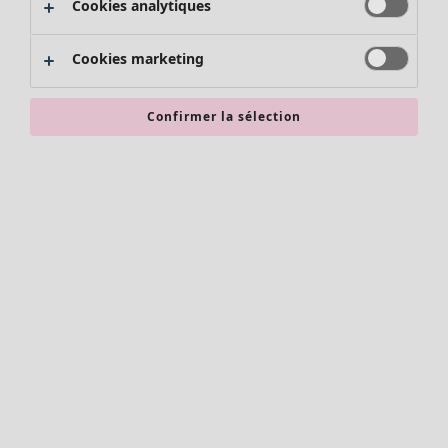
Cookies analytiques
Promos SOLDES
Les promos de Gudrun Sjödén
Cookies marketing
Nouvel arrivage
Bonnes affaires en soldes - jusqu'à -70
Confirmer la sélection