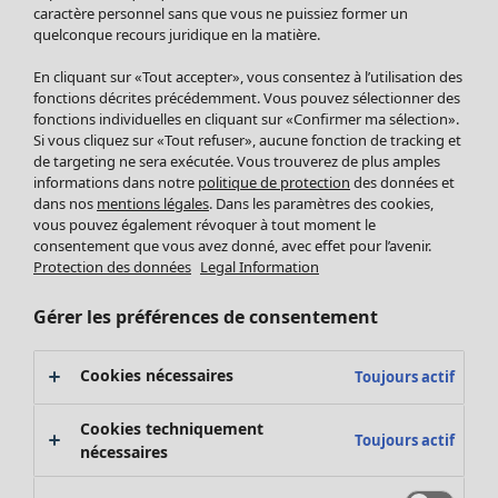
Pantalon
caractère personnel sans que vous ne puissiez former un
quelconque recours juridique en la matière.
Jupes
Manteaux & vestes
En cliquant sur «Tout accepter», vous consentez à l’utilisation des
Leggings et collants
fonctions décrites précédemment. Vous pouvez sélectionner des
Accessoires
fonctions individuelles en cliquant sur «Confirmer ma sélection».
Si vous cliquez sur «Tout refuser», aucune fonction de tracking et
Chaussures
de targeting ne sera exécutée. Vous trouverez de plus amples
Vêtements de bain
Soldes Mobilier
informations dans notre
politique de protection
des données et
Basics
Bonnes affaires déco
dans nos
mentions légales
. Dans les paramètres des cookies,
Décoration
vous pouvez également révoquer à tout moment le
consentement que vous avez donné, avec effet pour l’avenir.
Textiles
Protection des données
Legal Information
Tapis
Éponge
Gérer les préférences de consentement
Cookies nécessaires
Toujours actif
Cookies techniquement
Toujours actif
nécessaires