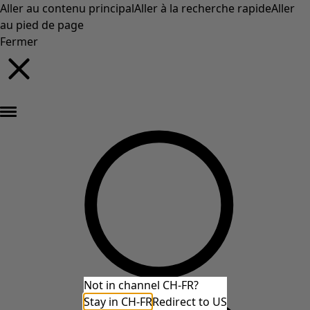
Aller au contenu principal
Aller à la recherche rapide
Aller
au pied de page
Fermer
Nouveautés : la collection d'automne haute en couleur de Gudrun »
Not in channel CH-FR?
Stay in CH-FR
Redirect to US