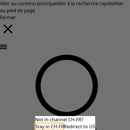
Aller au contenu principal
Aller à la recherche rapide
Aller
au pied de page
Fermer
Nouveautés : la collection d'automne haute en couleur de Gudrun »
Not in channel CH-FR?
Stay in CH-FR
Redirect to US