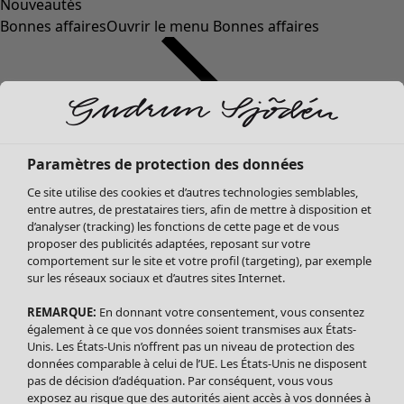
Nouveautés
Bonnes affaires
Ouvrir le menu Bonnes affaires
Paramètres de protection des données
Ce site utilise des cookies et d’autres technologies semblables,
entre autres, de prestataires tiers, afin de mettre à disposition et
d’analyser (tracking) les fonctions de cette page et de vous
proposer des publicités adaptées, reposant sur votre
Soldes Vêtements
Vêtements
Ouvrir le menu Vêtements
comportement sur le site et votre profil (targeting), par exemple
sur les réseaux sociaux et d’autres sites Internet.
Tous les vêtements
Robes
REMARQUE:
En donnant votre consentement, vous consentez
Tuniques
également à ce que vos données soient transmises aux États-
Blouses
Unis. Les États-Unis n’offrent pas un niveau de protection des
données comparable à celui de l’UE. Les États-Unis ne disposent
Tops
pas de décision d’adéquation. Par conséquent, vous vous
Gilets
exposez au risque que des autorités aient accès à vos données à