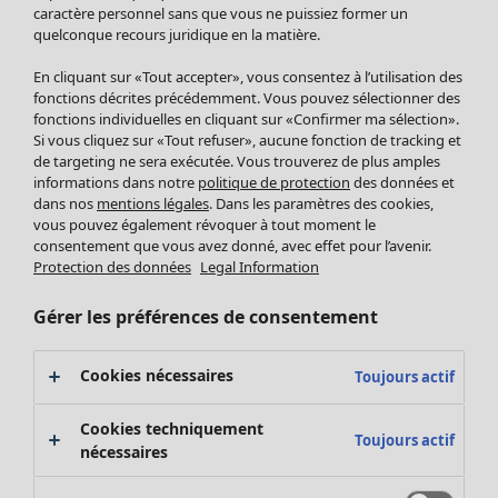
Pantalon
caractère personnel sans que vous ne puissiez former un
quelconque recours juridique en la matière.
Jupes
Manteaux & vestes
Vêtements
Maison
Ouvrir le menu Maison
En cliquant sur «Tout accepter», vous consentez à l’utilisation des
Leggings et collants
Nouveautés
fonctions décrites précédemment. Vous pouvez sélectionner des
Accessoires
fonctions individuelles en cliquant sur «Confirmer ma sélection».
Tous les vêtements
Si vous cliquez sur «Tout refuser», aucune fonction de tracking et
Chaussures
Robes
de targeting ne sera exécutée. Vous trouverez de plus amples
Vêtements de bain
Soldes Mobilier
Tuniques
informations dans notre
politique de protection
des données et
Basics
Bonnes affaires déco
dans nos
mentions légales
. Dans les paramètres des cookies,
Pulls
Décoration
vous pouvez également révoquer à tout moment le
Tops
consentement que vous avez donné, avec effet pour l’avenir.
Textiles
Pulls en tricot
Protection des données
Legal Information
Tapis
Gilets sans manches
Maison
Offres
Ouvrir le menu Offres
Éponge
Pantalons
Gérer les préférences de consentement
Nouveautés
Chemises et blouses
Voir toute la décoration
Gilets
Coussins
Cookies nécessaires
Toujours actif
Manteaux & vestes
Rideaux
Jupes
Tapis
Cookies techniquement
Toujours actif
Éponge
nécessaires
Céramique et verre