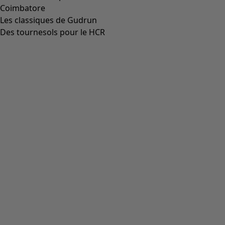
Long gilet "Dawn" en ramie/coton recyclé
Icône de liste de souhaits
Prix bonne affaire
:
CHF 59.00
Prix
:
CHF 144.00
Coloris
indigo
60