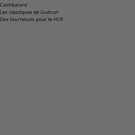
Long gilet "Dawn" en ramie/coton recyclé
Icône de liste de souhaits
Prix bonne affaire
:
CHF 59.00
Prix
:
CHF 144.00
Coloris
raisin
55