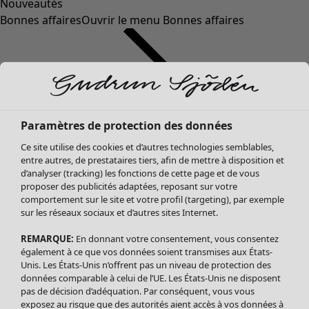
Nouveautés
Bonnes affaires
Ouvrir le menu Bonnes affaires
Paramètres de protection des données
Ce site utilise des cookies et d’autres technologies semblables,
entre autres, de prestataires tiers, afin de mettre à disposition et
d’analyser (tracking) les fonctions de cette page et de vous
proposer des publicités adaptées, reposant sur votre
Soldes Vêtements
Vêtements
Ouvrir le menu Vêtements
comportement sur le site et votre profil (targeting), par exemple
sur les réseaux sociaux et d’autres sites Internet.
Tous les vêtements
Robes
REMARQUE:
En donnant votre consentement, vous consentez
Tuniques
également à ce que vos données soient transmises aux États-
Blouses
Unis. Les États-Unis n’offrent pas un niveau de protection des
données comparable à celui de l’UE. Les États-Unis ne disposent
Tops
pas de décision d’adéquation. Par conséquent, vous vous
Gilets
exposez au risque que des autorités aient accès à vos données à