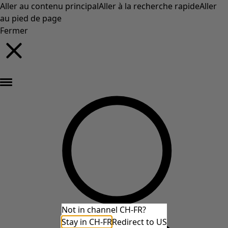
Aller au contenu principal
Aller à la recherche rapide
Aller
au pied de page
Fermer
Nouveautés : la collection d'automne haute en couleur de Gudrun »
Not in channel CH-FR?
Stay in CH-FR
Redirect to US