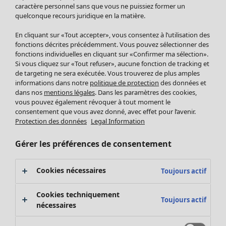
Pantalon
caractère personnel sans que vous ne puissiez former un
quelconque recours juridique en la matière.
Jupes
Manteaux & vestes
Vêtements
Maison
Ouvrir le menu Maison
En cliquant sur «Tout accepter», vous consentez à l’utilisation des
Leggings et collants
Nouveautés
fonctions décrites précédemment. Vous pouvez sélectionner des
Accessoires
fonctions individuelles en cliquant sur «Confirmer ma sélection».
Tous les vêtements
Si vous cliquez sur «Tout refuser», aucune fonction de tracking et
Chaussures
Robes
de targeting ne sera exécutée. Vous trouverez de plus amples
Vêtements de bain
Soldes Mobilier
Tuniques
informations dans notre
politique de protection
des données et
Basics
Bonnes affaires déco
dans nos
mentions légales
. Dans les paramètres des cookies,
Pulls
Décoration
vous pouvez également révoquer à tout moment le
Tops
consentement que vous avez donné, avec effet pour l’avenir.
Textiles
Pulls en tricot
Protection des données
Legal Information
Tapis
Gilets sans manches
Maison
Offres
Ouvrir le menu Offres
Éponge
Pantalons
Gérer les préférences de consentement
Nouveautés
Chemises et blouses
Voir toute la décoration
Gilets
Coussins
Cookies nécessaires
Toujours actif
Manteaux & vestes
Rideaux
Jupes
Tapis
Cookies techniquement
Toujours actif
Éponge
nécessaires
Céramique et verre