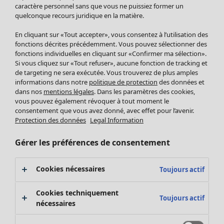
Pantalon
caractère personnel sans que vous ne puissiez former un
quelconque recours juridique en la matière.
Jupes
Manteaux & vestes
Vêtements
Maison
Ouvrir le menu Maison
En cliquant sur «Tout accepter», vous consentez à l’utilisation des
Leggings et collants
Nouveautés
fonctions décrites précédemment. Vous pouvez sélectionner des
Accessoires
fonctions individuelles en cliquant sur «Confirmer ma sélection».
Tous les vêtements
Si vous cliquez sur «Tout refuser», aucune fonction de tracking et
Chaussures
Robes
de targeting ne sera exécutée. Vous trouverez de plus amples
Vêtements de bain
Soldes Mobilier
Tuniques
informations dans notre
politique de protection
des données et
Basics
Bonnes affaires déco
dans nos
mentions légales
. Dans les paramètres des cookies,
Pulls
Décoration
vous pouvez également révoquer à tout moment le
Tops
consentement que vous avez donné, avec effet pour l’avenir.
Textiles
Pulls en tricot
Protection des données
Legal Information
Tapis
Gilets sans manches
Maison
Offres
Ouvrir le menu Offres
Éponge
Pantalons
Gérer les préférences de consentement
Nouveautés
Chemises et blouses
Voir toute la décoration
Gilets
Coussins
Cookies nécessaires
Toujours actif
Manteaux & vestes
Rideaux
Jupes
Tapis
Cookies techniquement
Toujours actif
Éponge
nécessaires
Céramique et verre