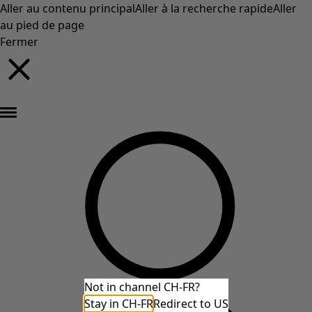
Aller au contenu principal
Aller à la recherche rapide
Aller
au pied de page
Fermer
Nouveautés : la collection d'automne haute en couleur de Gudrun »
Not in channel CH-FR?
Stay in CH-FR
Redirect to US