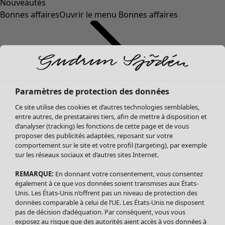
Nouveautés
Bonnes affaires
Ouvrir le menu Bonnes affaires
Paramètres de protection des données
Ce site utilise des cookies et d’autres technologies semblables,
entre autres, de prestataires tiers, afin de mettre à disposition et
d’analyser (tracking) les fonctions de cette page et de vous
proposer des publicités adaptées, reposant sur votre
Soldes Vêtements
Vêtements
Ouvrir le menu Vêtements
comportement sur le site et votre profil (targeting), par exemple
sur les réseaux sociaux et d’autres sites Internet.
Tous les vêtements
Robes
REMARQUE:
En donnant votre consentement, vous consentez
Tuniques
également à ce que vos données soient transmises aux États-
Blouses
Unis. Les États-Unis n’offrent pas un niveau de protection des
données comparable à celui de l’UE. Les États-Unis ne disposent
Tops
pas de décision d’adéquation. Par conséquent, vous vous
Gilets
exposez au risque que des autorités aient accès à vos données à