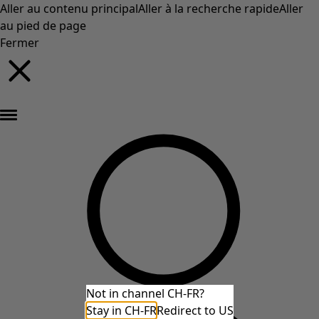
Aller au contenu principal
Aller à la recherche rapide
Aller
au pied de page
Fermer
Nouveautés : la collection d'automne haute en couleur de Gudrun »
Not in channel CH-FR?
Stay in CH-FR
Redirect to US