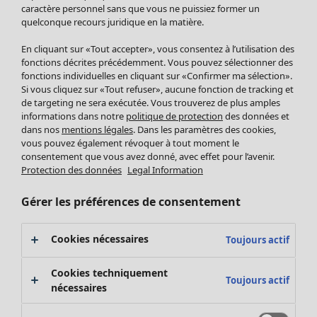
Pantalon
caractère personnel sans que vous ne puissiez former un
quelconque recours juridique en la matière.
Jupes
Manteaux & vestes
En cliquant sur «Tout accepter», vous consentez à l’utilisation des
Leggings et collants
fonctions décrites précédemment. Vous pouvez sélectionner des
Accessoires
fonctions individuelles en cliquant sur «Confirmer ma sélection».
Si vous cliquez sur «Tout refuser», aucune fonction de tracking et
Chaussures
de targeting ne sera exécutée. Vous trouverez de plus amples
Vêtements de bain
Soldes Mobilier
informations dans notre
politique de protection
des données et
Basics
Bonnes affaires déco
dans nos
mentions légales
. Dans les paramètres des cookies,
Décoration
vous pouvez également révoquer à tout moment le
consentement que vous avez donné, avec effet pour l’avenir.
Textiles
Protection des données
Legal Information
Tapis
Éponge
Gérer les préférences de consentement
Cookies nécessaires
Toujours actif
Cookies techniquement
Toujours actif
nécessaires