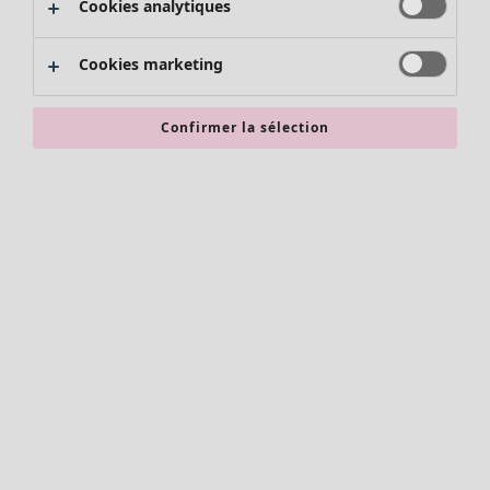
Cookies analytiques
Promos SOLDES
Les promos de Gudrun Sjödén
Cookies marketing
Nouvel arrivage
Bonnes affaires en soldes - jusqu'à -70
Confirmer la sélection