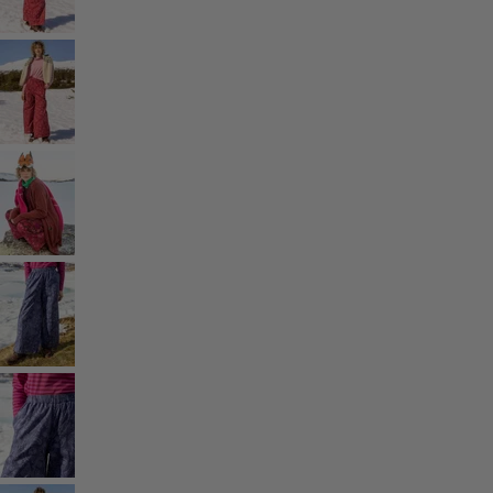
Monsoon
Étendues champêtres
Coimbatore
Les classiques de Gudrun
Des tournesols pour le HCR