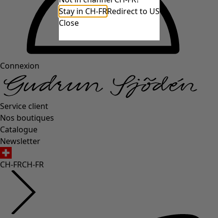
Stay in CH-FR
Redirect to US
Close
Connexion
Service client
Nos boutiques
Catalogue
Newsletter
CH-FR
CH-FR