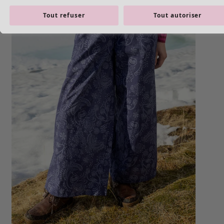
Tout refuser
Tout autoriser
Styles de vétements
Vêtements en lin
Robes de style hippie
Grandes Tailles
À fleurs
Vêtements hippies
Une mode scandinave
Superpositions
À rayures
Des carreaux à foison
À pois
Vêtements bio
Un design suédois
Robes en jersey