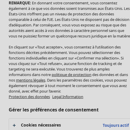
Leggings et collants
REMARQUE:
En donnant votre consentement, vous consentez
également à ce que vos données soient transmises aux États-Unis. Les
Accessoires
États-Unis n’offrent pas un niveau de protection des données
Chaussures
comparable à celui de l’UE. Les États-Unis ne disposent pas de décision
Vêtements de bain
Soldes Mobilier
d’adéquation. Par conséquent, vous vous exposez au risque que des
autorités aient accès à vos données à caractère personnel sans que
Basics
Bonnes affaires déco
vous ne puissiez former un quelconque recours juridique en la matière
Décoration
Textiles
En cliquant sur «Tout accepter», vous consentez à l’utilisation des
Tapis
fonctions décrites précédemment. Vous pouvez sélectionner des
fonctions individuelles en cliquant sur «Confirmer ma sélection». Si
Éponge
vous cliquez sur «Tout refuser», aucune fonction de tracking et de
targeting ne sera exécutée. Vous trouverez de plus amples
informations dans notre
politique de protection
des données et dans
nos
mentions légales
. Dans les paramètres des cookies, vous pouvez
également révoquer à tout moment le consentement que vous avez
donné, avec effet pour l’avenir.
Protection des données
Legal Information
Gérer les préférences de consentement
Promos SOLDES
Les promos de Gudrun Sjödén
Cookies nécessaires
Toujours actif
Nouvel arrivage