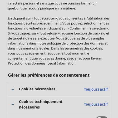
Pantalon
caractère personnel sans que vous ne puissiez former un
quelconque recours juridique en la matière.
Jupes
Manteaux & vestes
En cliquant sur «Tout accepter», vous consentez à l’utilisation des
Leggings et collants
fonctions décrites précédemment. Vous pouvez sélectionner des
Accessoires
fonctions individuelles en cliquant sur «Confirmer ma sélection».
Si vous cliquez sur «Tout refuser», aucune fonction de tracking et
Chaussures
de targeting ne sera exécutée. Vous trouverez de plus amples
Vêtements de bain
Soldes Mobilier
informations dans notre
politique de protection
des données et
Basics
Bonnes affaires déco
dans nos
mentions légales
. Dans les paramètres des cookies,
Décoration
vous pouvez également révoquer à tout moment le
consentement que vous avez donné, avec effet pour l’avenir.
Textiles
Protection des données
Legal Information
Tapis
Éponge
Gérer les préférences de consentement
Cookies nécessaires
Toujours actif
Cookies techniquement
Toujours actif
nécessaires