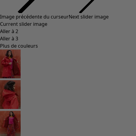
Styles de vétements
Vêtements en lin
Robes de style hippie
Grandes Tailles
À fleurs
Vêtements hippies
Une mode scandinave
Superpositions
À rayures
Des carreaux à foison
À pois
Vêtements bio
Un design suédois
Robes en jersey
Vêtements bohèmes
Des vêtements pour les soirées fraîches
Vêtements à motif