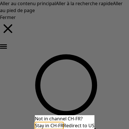
Aller au contenu principal
Aller à la recherche rapide
Aller
au pied de page
Fermer
Nouveautés : la collection d'automne haute en couleur de Gudrun »
Not in channel CH-FR?
Stay in CH-FR
Redirect to US