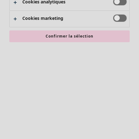
Cookies analytiques
Promos SOLDES
Les promos de Gudrun Sjödén
Cookies marketing
Nouvel arrivage
Bonnes affaires en soldes - jusqu'à -70
Confirmer la sélection