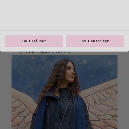
Tout refuser
Tout autoriser
Les basiques
Tous les basiques
Nouveautés basiques
Robes & Tuniques
Tops
Pantalons & Leggings
Basiques tissés
Basiques en jersey
Basiques en maille