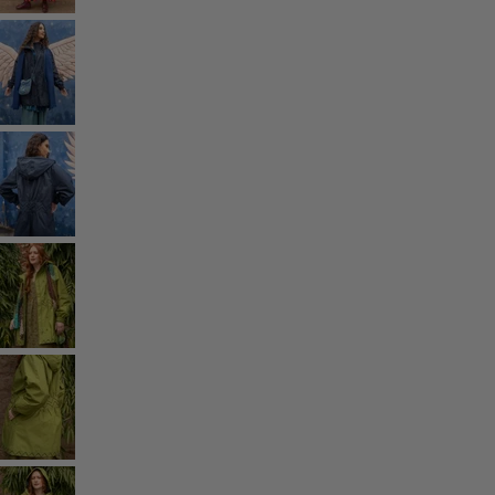
Coton
Coton biologique
Maillots de bain et vêtements de plage
Vêtements de fête
Collections
Dans l'univers du kimono
Monsoon
Étendues champêtres
Coimbatore