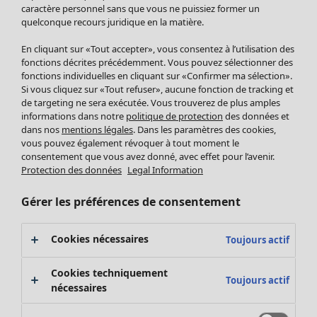
Pantalon
caractère personnel sans que vous ne puissiez former un
quelconque recours juridique en la matière.
Jupes
Manteaux & vestes
En cliquant sur «Tout accepter», vous consentez à l’utilisation des
Leggings et collants
fonctions décrites précédemment. Vous pouvez sélectionner des
Accessoires
fonctions individuelles en cliquant sur «Confirmer ma sélection».
Si vous cliquez sur «Tout refuser», aucune fonction de tracking et
Chaussures
de targeting ne sera exécutée. Vous trouverez de plus amples
Vêtements de bain
Soldes Mobilier
informations dans notre
politique de protection
des données et
Basics
Bonnes affaires déco
dans nos
mentions légales
. Dans les paramètres des cookies,
Décoration
vous pouvez également révoquer à tout moment le
consentement que vous avez donné, avec effet pour l’avenir.
Textiles
Protection des données
Legal Information
Tapis
Éponge
Gérer les préférences de consentement
Cookies nécessaires
Toujours actif
Cookies techniquement
Toujours actif
nécessaires