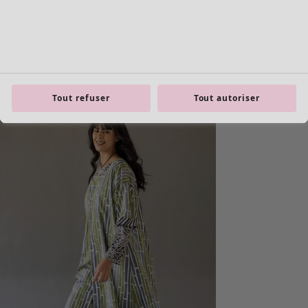
Tout refuser
Tout autoriser
Les basiques
Tous les basiques
Nouveautés basiques
Robes & Tuniques
Tops
Pantalons & Leggings
Basiques tissés
Basiques en jersey
Basiques en maille