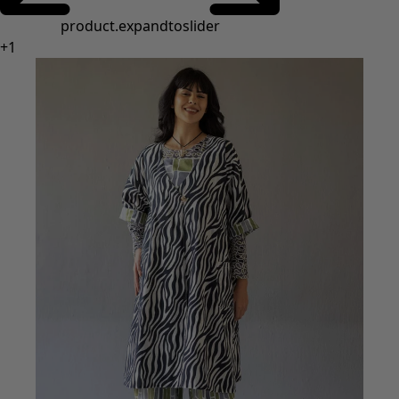
Styles de vétements
Vêtements en lin
Robes de style hippie
Grandes Tailles
À fleurs
Vêtements hippies
Une mode scandinave
Superpositions
À rayures
Des carreaux à foison
À pois
Vêtements bio
Un design suédois
Robes en jersey
Vêtements bohèmes
Des vêtements pour les soirées fraîches
Vêtements à motif