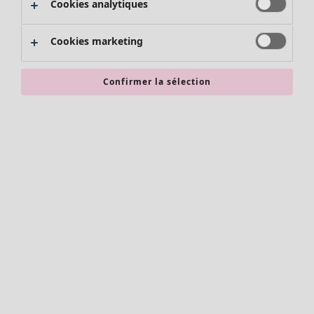
Cookies analytiques
Promos SOLDES
Les promos de Gudrun Sjödén
Cookies marketing
Nouvel arrivage
Bonnes affaires en soldes - jusqu'à -70
Confirmer la sélection