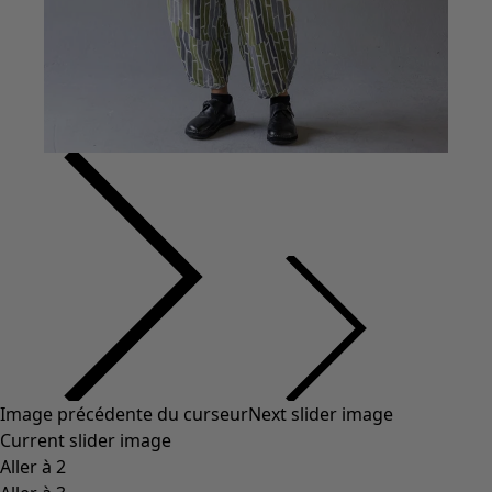
Coton
Coton biologique
Maillots de bain et vêtements de plage
Vêtements de fête
Collections
Dans l'univers du kimono
Monsoon
Étendues champêtres
Coimbatore