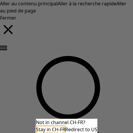
Aller au contenu principal
Aller à la recherche rapide
Aller
au pied de page
Fermer
Nouveautés : la collection d'automne haute en couleur de Gudrun »
Not in channel CH-FR?
Stay in CH-FR
Redirect to US