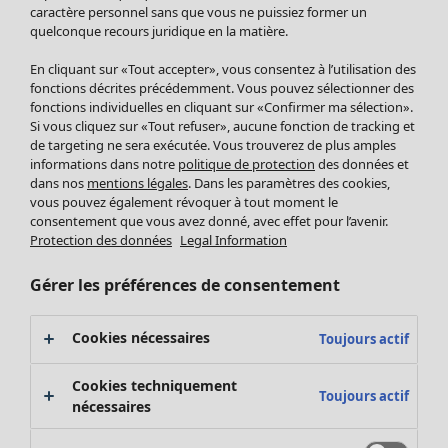
Pantalon
caractère personnel sans que vous ne puissiez former un
quelconque recours juridique en la matière.
Jupes
Manteaux & vestes
En cliquant sur «Tout accepter», vous consentez à l’utilisation des
Leggings et collants
fonctions décrites précédemment. Vous pouvez sélectionner des
Accessoires
fonctions individuelles en cliquant sur «Confirmer ma sélection».
Si vous cliquez sur «Tout refuser», aucune fonction de tracking et
Chaussures
de targeting ne sera exécutée. Vous trouverez de plus amples
Vêtements de bain
Soldes Mobilier
informations dans notre
politique de protection
des données et
Basics
Bonnes affaires déco
dans nos
mentions légales
. Dans les paramètres des cookies,
Décoration
vous pouvez également révoquer à tout moment le
consentement que vous avez donné, avec effet pour l’avenir.
Textiles
Protection des données
Legal Information
Tapis
Éponge
Gérer les préférences de consentement
Cookies nécessaires
Toujours actif
Cookies techniquement
Toujours actif
nécessaires