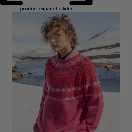
Styles de vétements
Vêtements en lin
Robes de style hippie
Grandes Tailles
À fleurs
Vêtements hippies
Une mode scandinave
Superpositions
À rayures
Des carreaux à foison
À pois
Vêtements bio
Un design suédois
Robes en jersey
Vêtements bohèmes
Des vêtements pour les soirées fraîches
Vêtements à motif