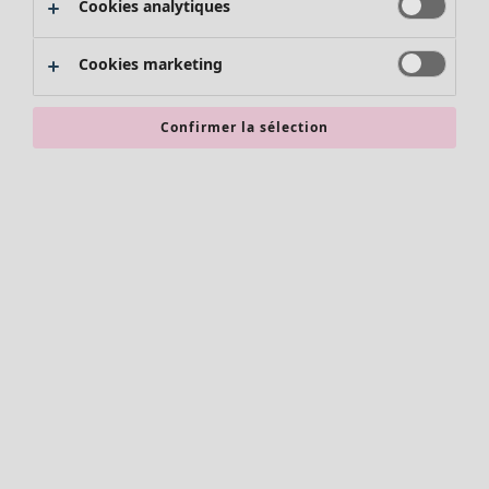
Cookies analytiques
Promos SOLDES
Les promos de Gudrun Sjödén
Cookies marketing
Nouvel arrivage
Bonnes affaires en soldes - jusqu'à -70
Confirmer la sélection