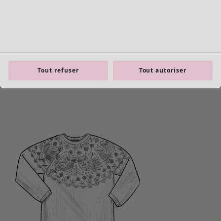
Tout refuser
Tout autoriser
Les basiques
Tous les basiques
Nouveautés basiques
Robes & Tuniques
Tops
Pantalons & Leggings
Basiques tissés
Basiques en jersey
Basiques en maille