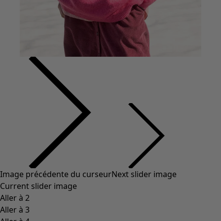
Coton
Coton biologique
Maillots de bain et vêtements de plage
Vêtements de fête
Collections
Dans l'univers du kimono
Monsoon
Étendues champêtres
Coimbatore