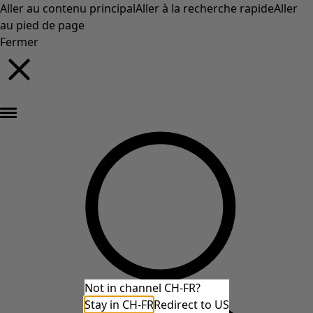
Aller au contenu principal
Aller à la recherche rapide
Aller
au pied de page
Fermer
Nouveautés : la collection d'automne haute en couleur de Gudrun »
Not in channel CH-FR?
Stay in CH-FR
Redirect to US