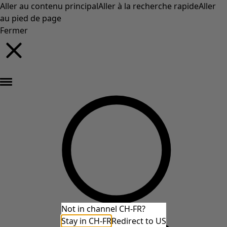
Aller au contenu principal
Aller à la recherche rapide
Aller
au pied de page
Fermer
Nouveautés : la collection d'automne haute en couleur de Gudrun »
Not in channel CH-FR?
Stay in CH-FR
Redirect to US