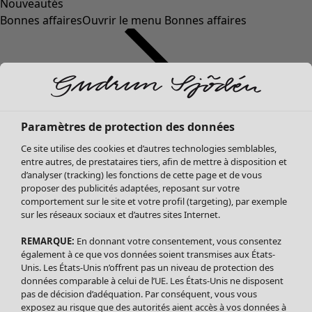
Nouveautés
Bonnes affaires
Ouvrir le menu Bonnes affaires
Paramètres de protection des données
Ce site utilise des cookies et d’autres technologies semblables,
entre autres, de prestataires tiers, afin de mettre à disposition et
d’analyser (tracking) les fonctions de cette page et de vous
proposer des publicités adaptées, reposant sur votre
Soldes Vêtements
Vêtements
Ouvrir le menu Vêtements
comportement sur le site et votre profil (targeting), par exemple
sur les réseaux sociaux et d’autres sites Internet.
Tous les vêtements
Robes
REMARQUE:
En donnant votre consentement, vous consentez
Tuniques
également à ce que vos données soient transmises aux États-
Blouses
Unis. Les États-Unis n’offrent pas un niveau de protection des
données comparable à celui de l’UE. Les États-Unis ne disposent
Tops
pas de décision d’adéquation. Par conséquent, vous vous
Gilets
exposez au risque que des autorités aient accès à vos données à