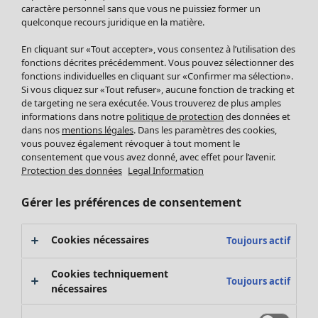
Pantalon
caractère personnel sans que vous ne puissiez former un
quelconque recours juridique en la matière.
Jupes
Manteaux & vestes
Vêtements
Maison
Ouvrir le menu Maison
En cliquant sur «Tout accepter», vous consentez à l’utilisation des
Leggings et collants
Nouveautés
fonctions décrites précédemment. Vous pouvez sélectionner des
Accessoires
fonctions individuelles en cliquant sur «Confirmer ma sélection».
Tous les vêtements
Si vous cliquez sur «Tout refuser», aucune fonction de tracking et
Chaussures
Robes
de targeting ne sera exécutée. Vous trouverez de plus amples
Vêtements de bain
Soldes Mobilier
Tuniques
informations dans notre
politique de protection
des données et
Basics
Bonnes affaires déco
dans nos
mentions légales
. Dans les paramètres des cookies,
Pulls
Décoration
vous pouvez également révoquer à tout moment le
Tops
consentement que vous avez donné, avec effet pour l’avenir.
Textiles
Pulls en tricot
Protection des données
Legal Information
Tapis
Gilets sans manches
Maison
Offres
Ouvrir le menu Offres
Éponge
Pantalons
Gérer les préférences de consentement
Nouveautés
Chemises et blouses
Voir toute la décoration
Gilets
Coussins
Cookies nécessaires
Toujours actif
Manteaux & vestes
Rideaux
Jupes
Tapis
Cookies techniquement
Toujours actif
Éponge
nécessaires
Céramique et verre