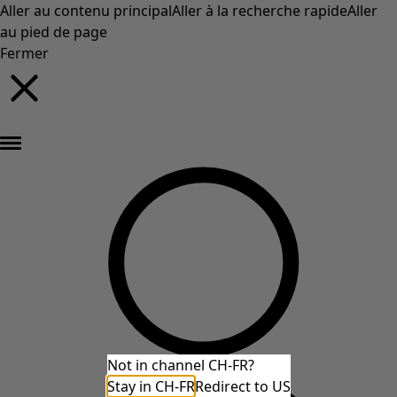
Aller au contenu principal
Aller à la recherche rapide
Aller
au pied de page
Fermer
Nouveautés : la collection d'automne haute en couleur de Gudrun »
Not in channel CH-FR?
Stay in CH-FR
Redirect to US