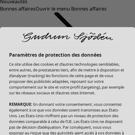
Nouveautés
Bonnes affaires
Ouvrir le menu Bonnes affaires
Paramètres de protection des données
Ce site utilise des cookies et d’autres technologies semblables,
entre autres, de prestataires tiers, afin de mettre à disposition et
d’analyser (tracking) les fonctions de cette page et de vous
proposer des publicités adaptées, reposant sur votre
Soldes Vêtements
Vêtements
Ouvrir le menu Vêtements
comportement sur le site et votre profil (targeting), par exemple
sur les réseaux sociaux et d’autres sites Internet.
Tous les vêtements
Robes
REMARQUE:
En donnant votre consentement, vous consentez
Tuniques
également à ce que vos données soient transmises aux États-
Blouses
Unis. Les États-Unis n’offrent pas un niveau de protection des
données comparable à celui de l’UE. Les États-Unis ne disposent
Tops
pas de décision d’adéquation. Par conséquent, vous vous
Gilets
exposez au risque que des autorités aient accès à vos données à