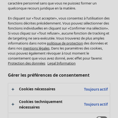
Pantalon
caractère personnel sans que vous ne puissiez former un
quelconque recours juridique en la matière.
Jupes
Manteaux & vestes
Vêtements
Maison
Ouvrir le menu Maison
En cliquant sur «Tout accepter», vous consentez à l’utilisation des
Leggings et collants
Nouveautés
fonctions décrites précédemment. Vous pouvez sélectionner des
Accessoires
fonctions individuelles en cliquant sur «Confirmer ma sélection».
Tous les vêtements
Si vous cliquez sur «Tout refuser», aucune fonction de tracking et
Chaussures
Robes
de targeting ne sera exécutée. Vous trouverez de plus amples
Vêtements de bain
Soldes Mobilier
Tuniques
informations dans notre
politique de protection
des données et
Basics
Bonnes affaires déco
dans nos
mentions légales
. Dans les paramètres des cookies,
Pulls
Décoration
vous pouvez également révoquer à tout moment le
Tops
consentement que vous avez donné, avec effet pour l’avenir.
Textiles
Pulls en tricot
Protection des données
Legal Information
Tapis
Gilets sans manches
Maison
Offres
Ouvrir le menu Offres
Éponge
Pantalons
Gérer les préférences de consentement
Nouveautés
Chemises et blouses
Voir toute la décoration
Gilets
Coussins
Cookies nécessaires
Toujours actif
Manteaux & vestes
Rideaux
Jupes
Tapis
Cookies techniquement
Toujours actif
Éponge
nécessaires
Céramique et verre