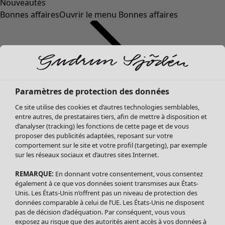
Nouveautés
Bonnes affaires
Ouvrir le menu Bonnes affaires
Paramètres de protection des données
Ce site utilise des cookies et d’autres technologies semblables,
entre autres, de prestataires tiers, afin de mettre à disposition et
d’analyser (tracking) les fonctions de cette page et de vous
proposer des publicités adaptées, reposant sur votre
Soldes Vêtements
Vêtements
Ouvrir le menu Vêtements
comportement sur le site et votre profil (targeting), par exemple
sur les réseaux sociaux et d’autres sites Internet.
Tous les vêtements
Robes
REMARQUE:
En donnant votre consentement, vous consentez
Tuniques
également à ce que vos données soient transmises aux États-
Blouses
Unis. Les États-Unis n’offrent pas un niveau de protection des
données comparable à celui de l’UE. Les États-Unis ne disposent
Tops
pas de décision d’adéquation. Par conséquent, vous vous
Gilets
exposez au risque que des autorités aient accès à vos données à