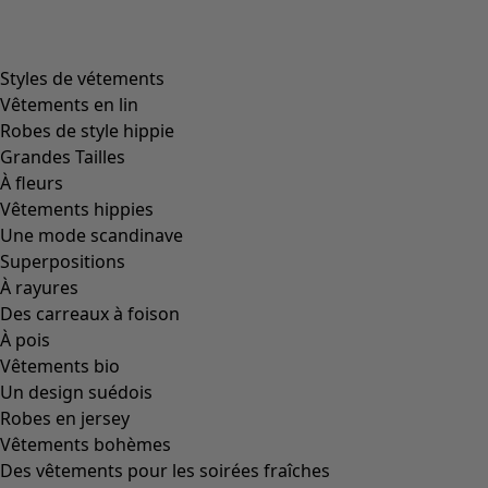
Filtrer
Coloris
Coloris
Écru
Naturel
Jaune
Rouge
Rose
Bleu
Lilas
Vert
Marron
Gris
Noir
Taille