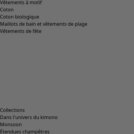
Taille
L
(
2047
)
L/XL
(
56
)
M
(
1991
)
Taille unique
(
234
)
S
(
1991
)
S/M
(
112
)
XL
(
2047
)
XS
(
636
)
XXL
(
1145
)
00000
(
38
)
00006
(
111
)
00007
(
8
)
00008
(
111
)
00010
(
111
)
00011
(
8
)
00012
(
111
)