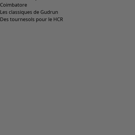
00014
(
55
)
36
(
135
)
37
(
135
)
38
(
135
)
39
(
135
)
40
(
135
)
41
(
135
)
42
(
135
)
Matière
Matière
COTON
(
1825
)
ÉLASTHANNE
(
382
)
LIN
(
347
)
POLYAMIDE
(
319
)
LAINE
(
284
)
MODAL
(
162
)
LYOCELL
(
132
)