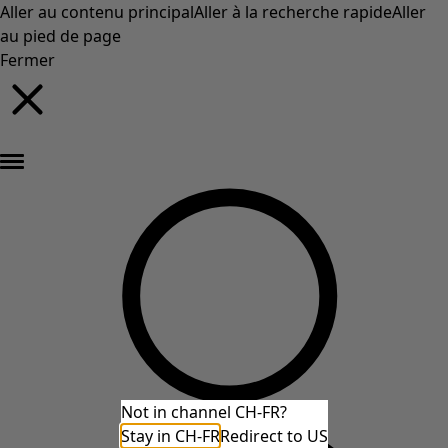
Aller au contenu principal
Aller à la recherche rapide
Aller
au pied de page
Fermer
Nouveautés : la collection d'automne haute en couleur de Gudrun »
Not in channel CH-FR?
Stay in CH-FR
Redirect to US