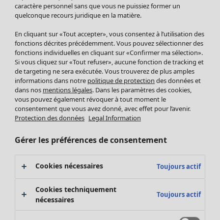
Pantalon
caractère personnel sans que vous ne puissiez former un
quelconque recours juridique en la matière.
Jupes
Manteaux & vestes
Vêtements
Maison
Ouvrir le menu Maison
En cliquant sur «Tout accepter», vous consentez à l’utilisation des
Leggings et collants
Nouveautés
fonctions décrites précédemment. Vous pouvez sélectionner des
Accessoires
fonctions individuelles en cliquant sur «Confirmer ma sélection».
Tous les vêtements
Si vous cliquez sur «Tout refuser», aucune fonction de tracking et
Chaussures
Robes
de targeting ne sera exécutée. Vous trouverez de plus amples
Vêtements de bain
Soldes Mobilier
Tuniques
informations dans notre
politique de protection
des données et
Basics
Bonnes affaires déco
dans nos
mentions légales
. Dans les paramètres des cookies,
Pulls
Décoration
vous pouvez également révoquer à tout moment le
Tops
consentement que vous avez donné, avec effet pour l’avenir.
Textiles
Pulls en tricot
Protection des données
Legal Information
Tapis
Gilets sans manches
Maison
Offres
Ouvrir le menu Offres
Éponge
Pantalons
Gérer les préférences de consentement
Nouveautés
Chemises et blouses
Voir toute la décoration
Gilets
Coussins
Cookies nécessaires
Toujours actif
Manteaux & vestes
Rideaux
Jupes
Tapis
Cookies techniquement
Toujours actif
Éponge
nécessaires
Céramique et verre