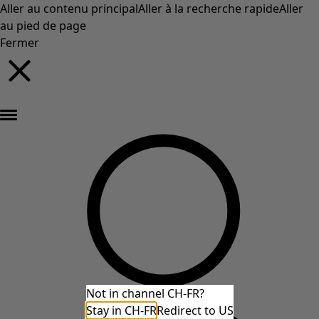
Aller au contenu principal
Aller à la recherche rapide
Aller
au pied de page
Fermer
Nouveautés : la collection d'automne haute en couleur de Gudrun »
Not in channel CH-FR?
Stay in CH-FR
Redirect to US