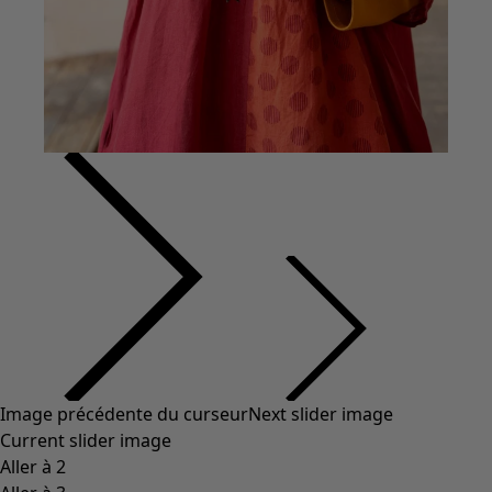
Coton
Coton biologique
Maillots de bain et vêtements de plage
Vêtements de fête
Collections
Dans l'univers du kimono
Monsoon
Étendues champêtres
Coimbatore