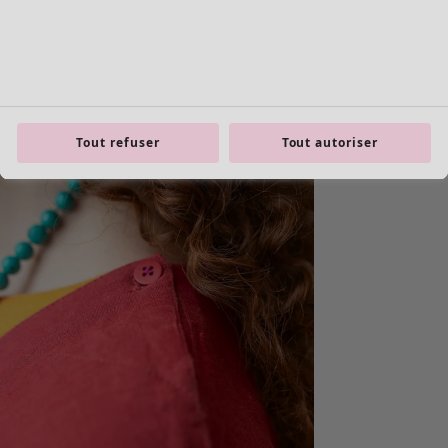
Tout refuser
Tout autoriser
Les basiques
Tous les basiques
Nouveautés basiques
Robes & Tuniques
Tops
Pantalons & Leggings
Basiques tissés
Basiques en jersey
Basiques en maille