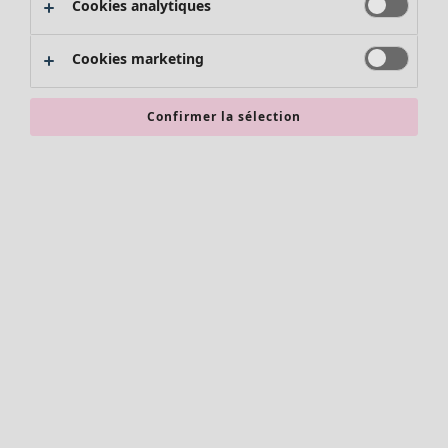
Cookies analytiques
Promos SOLDES
Les promos de Gudrun Sjödén
Cookies marketing
Nouvel arrivage
Bonnes affaires en soldes - jusqu'à -70
Confirmer la sélection