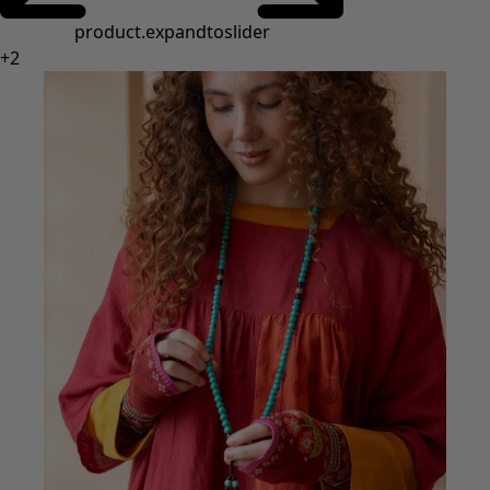
Styles de vétements
Vêtements en lin
Robes de style hippie
Grandes Tailles
À fleurs
Vêtements hippies
Une mode scandinave
Superpositions
À rayures
Des carreaux à foison
À pois
Vêtements bio
Un design suédois
Robes en jersey
Vêtements bohèmes
Des vêtements pour les soirées fraîches
Vêtements à motif