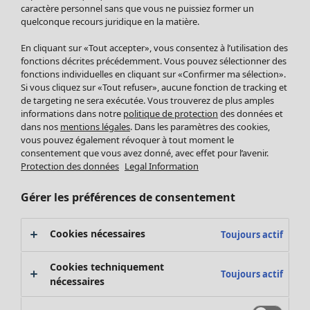
Pantalon
caractère personnel sans que vous ne puissiez former un
quelconque recours juridique en la matière.
Jupes
Manteaux & vestes
En cliquant sur «Tout accepter», vous consentez à l’utilisation des
Leggings et collants
fonctions décrites précédemment. Vous pouvez sélectionner des
Accessoires
fonctions individuelles en cliquant sur «Confirmer ma sélection».
Si vous cliquez sur «Tout refuser», aucune fonction de tracking et
Chaussures
de targeting ne sera exécutée. Vous trouverez de plus amples
Vêtements de bain
Soldes Mobilier
informations dans notre
politique de protection
des données et
Basics
Bonnes affaires déco
dans nos
mentions légales
. Dans les paramètres des cookies,
Décoration
vous pouvez également révoquer à tout moment le
consentement que vous avez donné, avec effet pour l’avenir.
Textiles
Protection des données
Legal Information
Tapis
Éponge
Gérer les préférences de consentement
Cookies nécessaires
Toujours actif
Cookies techniquement
Toujours actif
nécessaires