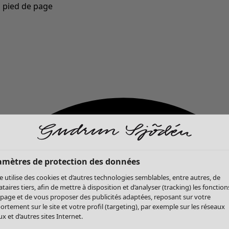
u pied de page
Nouveautés : la collection d'automne haute en couleur de Gudrun »
amètres de protection des données
te utilise des cookies et d’autres technologies semblables, entre autres, de
ataires tiers, afin de mettre à disposition et d’analyser (tracking) les fonction
 page et de vous proposer des publicités adaptées, reposant sur votre
rtement sur le site et votre profil (targeting), par exemple sur les réseaux
x et d’autres sites Internet.