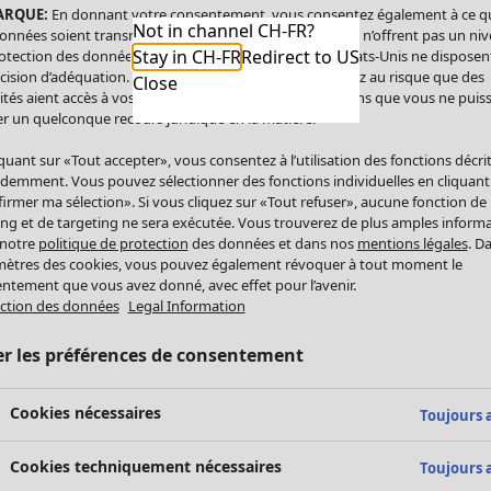
ARQUE:
En donnant votre consentement, vous consentez également à ce q
Not in channel CH-FR?
onnées soient transmises aux États-Unis. Les États-Unis n’offrent pas un ni
Stay in CH-FR
Redirect to US
otection des données comparable à celui de l’UE. Les États-Unis ne disposen
cision d’adéquation. Par conséquent, vous vous exposez au risque que des
Close
ités aient accès à vos données à caractère personnel sans que vous ne puiss
r un quelconque recours juridique en la matière.
iquant sur «Tout accepter», vous consentez à l’utilisation des fonctions décri
demment. Vous pouvez sélectionner des fonctions individuelles en cliquant
irmer ma sélection». Si vous cliquez sur «Tout refuser», aucune fonction de
ing et de targeting ne sera exécutée. Vous trouverez de plus amples inform
 notre
politique de protection
des données et dans nos
mentions légales
. D
ètres des cookies, vous pouvez également révoquer à tout moment le
ntement que vous avez donné, avec effet pour l’avenir.
ction des données
Legal Information
er les préférences de consentement
Cookies nécessaires
Toujours a
Cookies techniquement nécessaires
Toujours a