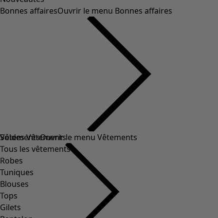
Bonnes affaires
Ouvrir le menu Bonnes affaires
Soldes Vêtements
Vêtements
Ouvrir le menu Vêtements
Tous les vêtements
Robes
Tuniques
Blouses
Tops
Gilets