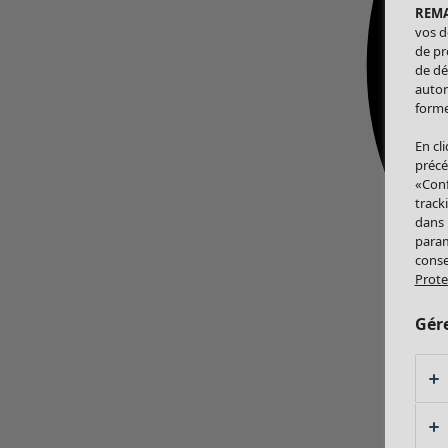
REM
vos d
de pr
de dé
autor
forme
En cl
précé
«Conf
track
dans
param
conse
Prote
Gér