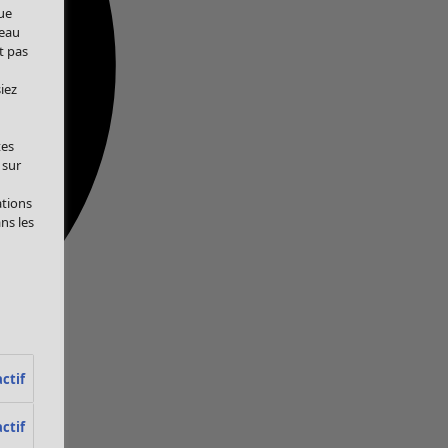
ue
veau
t pas
iez
tes
 sur
ations
ans les
ctif
ctif