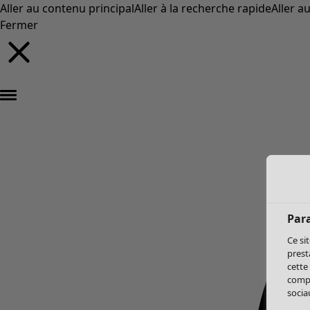
Aller au contenu principal
Aller à la recherche rapide
Aller a
Fermer
Par
Ce si
prest
cette
compo
sociau