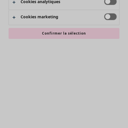
Cookies analytiques
Promos SOLDES
Les promos de Gudrun Sjödén
Cookies marketing
Nouvel arrivage
Bonnes affaires en soldes - jusqu'à -70
Confirmer la sélection