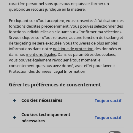
Pantalon
caractère personnel sans que vous ne puissiez former un
quelconque recours juridique en la matière.
Jupes
Manteaux & vestes
En cliquant sur «Tout accepter», vous consentez à l’utilisation des
Leggings et collants
fonctions décrites précédemment. Vous pouvez sélectionner des
Accessoires
fonctions individuelles en cliquant sur «Confirmer ma sélection».
Si vous cliquez sur «Tout refuser», aucune fonction de tracking et
Chaussures
de targeting ne sera exécutée. Vous trouverez de plus amples
Vêtements de bain
Soldes Mobilier
informations dans notre
politique de protection
des données et
Basics
Bonnes affaires déco
dans nos
mentions légales
. Dans les paramètres des cookies,
Décoration
vous pouvez également révoquer à tout moment le
consentement que vous avez donné, avec effet pour l’avenir.
Textiles
Protection des données
Legal Information
Tapis
Éponge
Gérer les préférences de consentement
Cookies nécessaires
Toujours actif
Cookies techniquement
Toujours actif
nécessaires