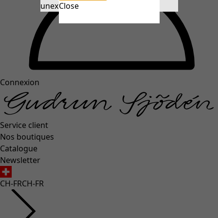
unexpectederror.buttontext
Close
Connexion
Service client
Nos boutiques
Catalogue
Newsletter
CH-FR
CH-FR