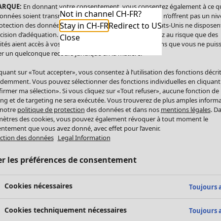
ARQUE:
En donnant votre consentement, vous consentez également à ce q
Not in channel CH-FR?
onnées soient transmises aux États-Unis. Les États-Unis n’offrent pas un ni
Stay in CH-FR
Redirect to US
otection des données comparable à celui de l’UE. Les États-Unis ne disposen
cision d’adéquation. Par conséquent, vous vous exposez au risque que des
Close
ités aient accès à vos données à caractère personnel sans que vous ne puiss
r un quelconque recours juridique en la matière.
iquant sur «Tout accepter», vous consentez à l’utilisation des fonctions décri
demment. Vous pouvez sélectionner des fonctions individuelles en cliquant
irmer ma sélection». Si vous cliquez sur «Tout refuser», aucune fonction de
ing et de targeting ne sera exécutée. Vous trouverez de plus amples inform
 notre
politique de protection
des données et dans nos
mentions légales
. D
ètres des cookies, vous pouvez également révoquer à tout moment le
ntement que vous avez donné, avec effet pour l’avenir.
ction des données
Legal Information
er les préférences de consentement
Cookies nécessaires
Toujours a
Cookies techniquement nécessaires
Toujours a