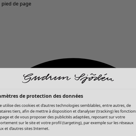
u pied de page
Nouveautés : la collection d'automne haute en couleur de Gudrun »
amètres de protection des données
te utilise des cookies et d’autres technologies semblables, entre autres, de
ataires tiers, afin de mettre à disposition et d’analyser (tracking) les fonction
 page et de vous proposer des publicités adaptées, reposant sur votre
rtement sur le site et votre profil (targeting), par exemple sur les réseaux
x et d’autres sites Internet.