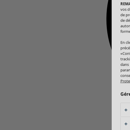
REM
vos d
de pr
de dé
autor
forme
En cl
précé
«Conf
track
dans
param
conse
Prote
Gér