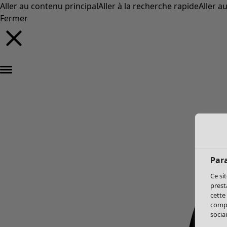
Aller au contenu principal
Aller à la recherche rapide
Aller a
Fermer
Par
Ce si
prest
cette
compo
sociau