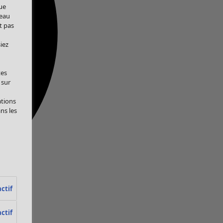
ue
veau
t pas
iez
tes
 sur
ations
ans les
ctif
ctif