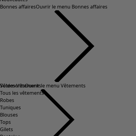
Bonnes affaires
Ouvrir le menu Bonnes affaires
Soldes Vêtements
Vêtements
Ouvrir le menu Vêtements
Tous les vêtements
Robes
Tuniques
Blouses
Tops
Gilets